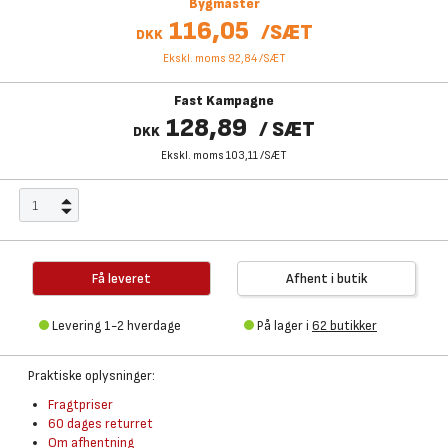
Bygmaster
116,05
/
SÆT
DKK
Ekskl. moms 92,84
/
SÆT
Fast Kampagne
128,89
/
SÆT
DKK
Ekskl. moms 103,11
/
SÆT
Få leveret
Afhent i butik
Levering 1-2 hverdage
På lager i
62 butikker
Praktiske oplysninger:
Fragtpriser
60 dages returret
Om afhentning