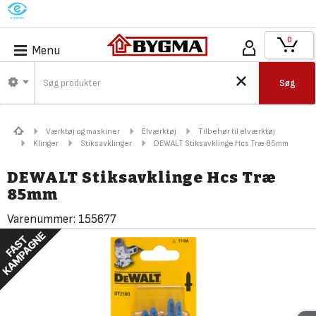
M
0
Menu
Søg
Værktøj og maskiner
Elværktøj
Tilbehør til elværktøj
Klinger
Stiksavklinger
DEWALT Stiksavklinge Hcs Træ 85mm
DEWALT Stiksavklinge Hcs Træ
85mm
Varenummer:
155677