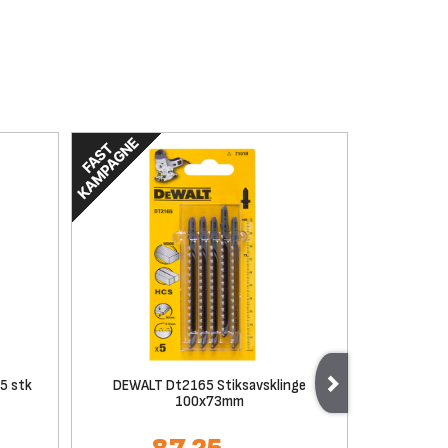
5 stk
DEWALT Dt2165 Stiksavsklinge
Makita L
100x73mm