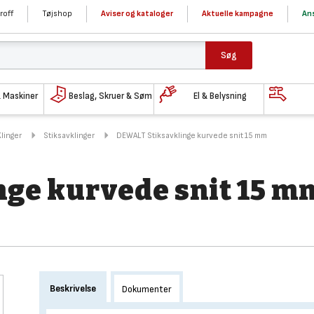
roff
Tøjshop
Aviser og kataloger
Aktuelle kampagne
Ans
Søg
& Maskiner
Beslag, Skruer & Søm
El & Belysning
Klinger
Stiksavklinger
DEWALT Stiksavklinge kurvede snit 15 mm
ge kurvede snit 15 m
Beskrivelse
Dokumenter