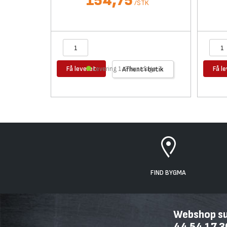
154,75
/
STK
Få leveret
Få l
Levering 1-2 hverdage
Afhent i butik
FIND BYGMA
Webshop sup
44 54 17 3