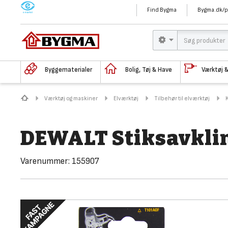
M
Find Bygma
Bygma.dk/p
Byggematerialer
Bolig, Tøj & Have
Værktøj 
Værktøj og maskiner
Elværktøj
Tilbehør til elværktøj
DEWALT Stiksavklin
Varenummer:
155907