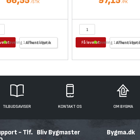
66,55
97,15
/
STK
/
PK
everet
Få leveret
Levering 1-2 hverdage
Afhent i butik
Levering 1-2 hverdage
Afhent i buti
TILBUDSAVISER
KONTAKT OS
OM BYGMA
port - Tlf.
Bliv Bygmaster
Bygma.dk
0