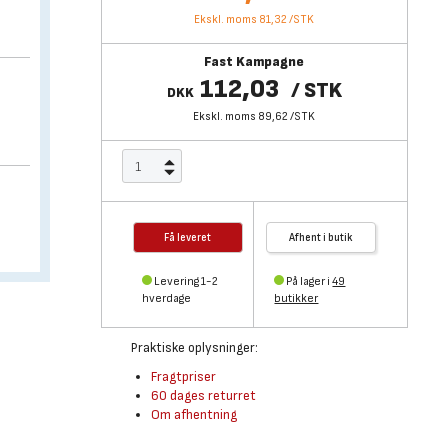
Ekskl. moms 81,32
/
STK
Fast Kampagne
112,03
/
STK
DKK
Ekskl. moms 89,62
/
STK
Få leveret
Afhent i butik
Levering 1-2
På lager i
49
hverdage
butikker
Praktiske oplysninger:
Fragtpriser
60 dages returret
Om afhentning