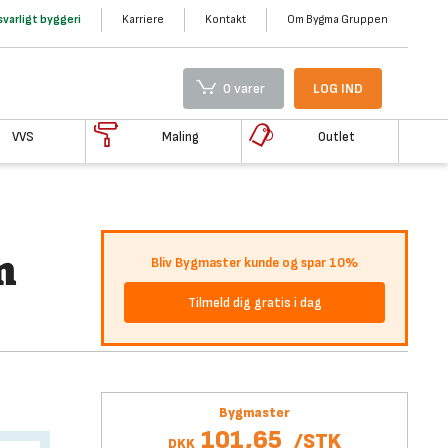
varligt byggeri
Karriere
Kontakt
Om Bygma Gruppen
0 varer
LOG IND
VVS
Maling
Outlet
m
Bliv Bygmaster kunde og spar 10%
Tilmeld dig gratis i dag
Bygmaster
101,65
/
STK
DKK