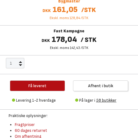
Bygmaster
161,05
/
STK
DKK
Ekskl. moms 128,84
/
STK
Fast Kampagne
178,04
/
STK
DKK
Ekskl. moms 142,43
/
STK
Få leveret
Afhent i butik
Levering 1-2 hverdage
På lager i
58 butikker
Praktiske oplysninger:
Fragtpriser
60 dages returret
Om afhentning