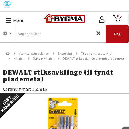
M
0
Menu
Søg
Værktøj og maskiner
Elværktøj
Tilbehør til elværktøj
Klinger
Stiksavklinger
DEWALT stiksavklinge til tyndt plademetal
DEWALT stiksavklinge til tyndt
plademetal
Varenummer:
155912