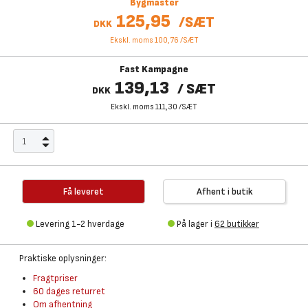
Bygmaster
125,95
/
SÆT
DKK
Ekskl. moms 100,76
/
SÆT
Fast Kampagne
139,13
/
SÆT
DKK
Ekskl. moms 111,30
/
SÆT
Få leveret
Afhent i butik
Levering 1-2 hverdage
På lager i
62 butikker
Praktiske oplysninger:
Fragtpriser
60 dages returret
Om afhentning