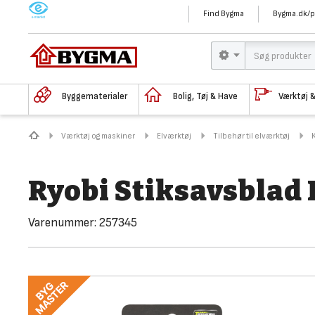
M
Find Bygma
Bygma.dk/p
Byggematerialer
Bolig, Tøj & Have
Værktøj 
Værktøj og maskiner
Elværktøj
Tilbehør til elværktøj
Ryobi Stiksavsbla
Varenummer:
257345