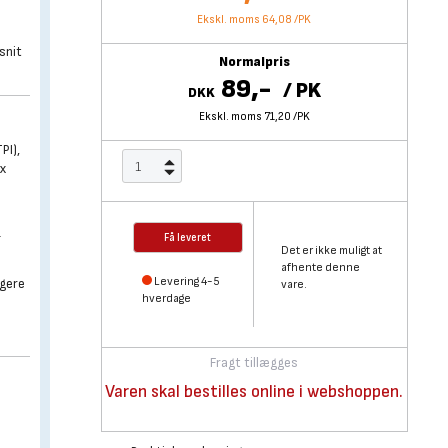
Ekskl. moms 64,08
/
PK
 snit
Normalpris
89,-
/
PK
DKK
Ekskl. moms 71,20
/
PK
PI),
 x
-
Få leveret
Det er ikke muligt at
afhente denne
Levering 4-5
igere
vare.
hverdage
Fragt tillægges
Varen skal bestilles online i webshoppen.