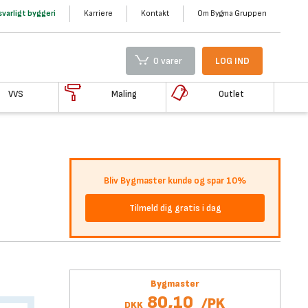
varligt byggeri
Karriere
Kontakt
Om Bygma Gruppen
0 varer
LOG IND
VVS
Maling
Outlet
Bliv Bygmaster kunde og spar 10%
Tilmeld dig gratis i dag
Bygmaster
80,10
/
PK
DKK