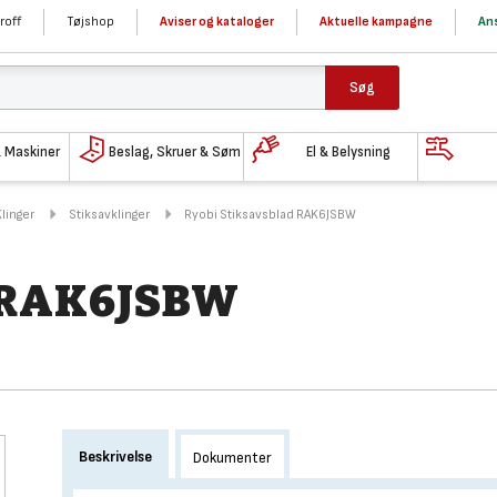
roff
Tøjshop
Aviser og kataloger
Aktuelle kampagne
Ans
Søg
& Maskiner
Beslag, Skruer & Søm
El & Belysning
Klinger
Stiksavklinger
Ryobi Stiksavsblad RAK6JSBW
d RAK6JSBW
Beskrivelse
Dokumenter