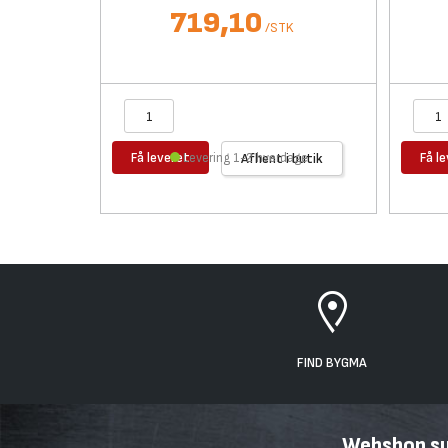
719,10
/
STK
Få leveret
Få l
Levering 1-2 hverdage
Afhent i butik
FIND BYGMA
Webshop sup