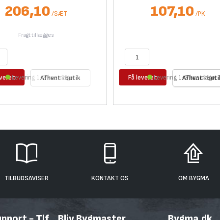
206,10
107,10
/
SÆT
/
PK
Fragt tillægges
everet
Få leveret
Levering 1-2 hverdage
Afhent i butik
Levering 1-2 hverdage
Afhent i buti
TILBUDSAVISER
KONTAKT OS
OM BYGMA
port - Tlf.
Bliv Bygmaster
Bygma.dk