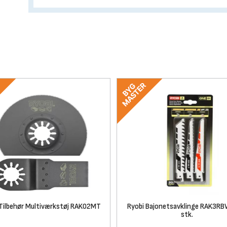
 Tilbehør Multiværkstøj RAK02MT
Ryobi Bajonetsavklinge RAK3RB
stk.