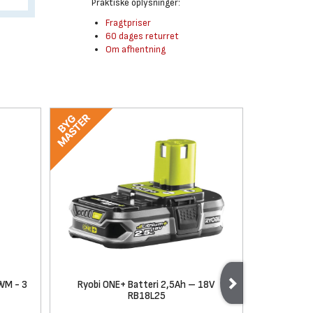
Praktiske oplysninger:
Fragtpriser
60 dages returret
Om afhentning
WM - 3
Ryobi ONE+ Batteri 2,5Ah – 18V
Ryobi
RB18L25