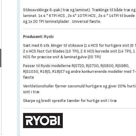
Stiksavsklinge 6-pak ( træ og laminat). Træklinge til både træ og
laminat. 1x 4 " 6TPI HCS , 2x 4" 10TPI HCS , 2x 4 " 14TPI til buede
og 1x 20 TPI laminatplader . Universal fæste.
Producent:
Ryobi
Sæt med 6 stk. klinger til stiksave (1 x HCS for hurtigere snit (6 T
2 x HCS Fast Cut Blades (10 TPI), 2 X HCS kurvede snit (14 TPI), 1
HCS for præcise snit & laminatgulve (20 TPI)
Passer til Ryobi modellerne RJS720, RJS750, RJS850, RJS980,
RJS1050, R18JS, R18JS7 og andre konkurrerende modeller med T
fæste
Ventilationshuller fjerner savsmuld hurtigere og giver 20% hurt
snit i træ
Skarpe og bredt spredte tænder for hurtige snit i træ