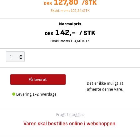
127,80
/
STK
DKK
Ekskl. moms 102,24
/
STK
Normalpris
142,-
/
STK
DKK
Ekskl. moms 113,60
/
STK
Få leveret
Det er ikke muligt at
afhente denne vare.
Levering 1-2 hverdage
Fragt tillægges
Varen skal bestilles online i webshoppen.