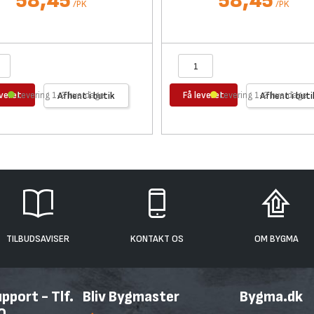
58,45
58,45
/
PK
/
PK
everet
Få leveret
Levering 1-2 hverdage
Afhent i butik
Levering 1-2 hverdage
Afhent i buti
TILBUDSAVISER
KONTAKT OS
OM BYGMA
port - Tlf.
Bliv Bygmaster
Bygma.dk
0