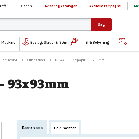
roff
Tøjshop
Aviser og kataloger
Aktuelle kampagne
Ans
Søg
& Maskiner
Beslag, Skruer & Søm
El & Belysning
Slibeudstyr
Slibeskiver
DEWALT Slibepapir - 93x93mm
 - 93x93mm
Beskrivelse
Dokumenter