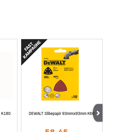
 K180
DEWALT Slibepapir 93mmx93mm K60
DEWALT S