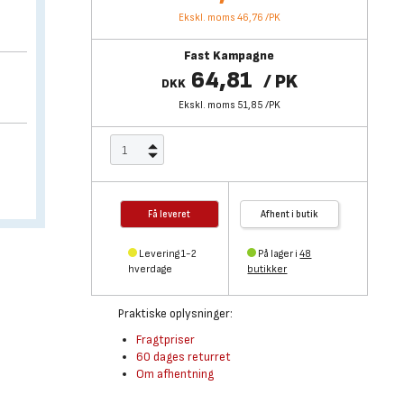
Ekskl. moms 46,76
/
PK
Fast Kampagne
64,81
/
PK
DKK
Ekskl. moms 51,85
/
PK
Få leveret
Afhent i butik
Levering 1-2
På lager i
48
hverdage
butikker
Praktiske oplysninger:
Fragtpriser
60 dages returret
Om afhentning