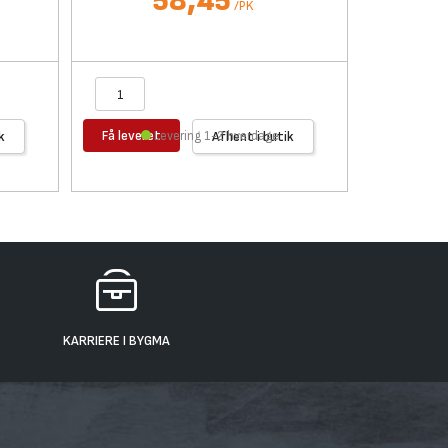
58,45
/
PK
Få leveret
Få levere
k
Levering 1-2 hverdage
Afhent i butik
KARRIERE I BYGMA