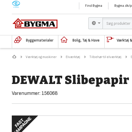
M
Find Bygma
Bygma.dk/p
Byggematerialer
Bolig, Tøj & Have
Værktøj 
Værktøj og maskiner
Elværktøj
Tilbehør til elværktøj
DEWALT Slibepapir
Varenummer:
156068