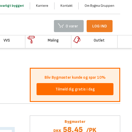
varligt byggeri
Karriere
Kontakt
Om Bygma Gruppen
0 varer
LOG IND
VVS
Maling
Outlet
Bliv Bygmaster kunde og spar 10%
Tilmeld dig gratis i dag
Bygmaster
58,45
/
PK
DKK