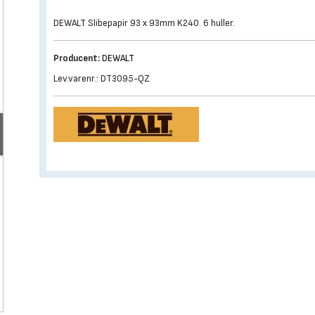
DEWALT Slibepapir 93 x 93mm K240. 6 huller.
Producent:
DEWALT
Lev.varenr.: DT3095-QZ