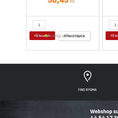
58,45
/
PK
Få leveret
Få l
Levering 1-2 hverdage
Afhent i butik
FIND BYGMA
Webshop sup
44 54 17 3