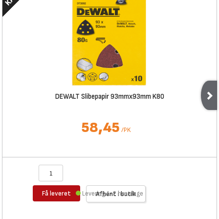
DEWALT Slibepapir 93mmx93mm K80
58,45
/
PK
Få leveret
Levering 1-2 hverdage
Afhent i butik