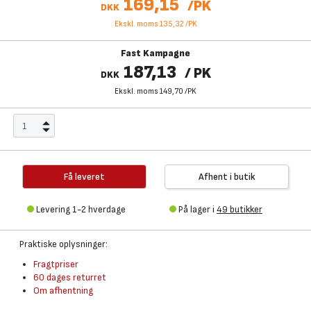
169,15
/
PK
DKK
Ekskl. moms 135,32
/
PK
Fast Kampagne
187,13
/
PK
DKK
Ekskl. moms 149,70
/
PK
Få leveret
Afhent i butik
Levering 1-2 hverdage
På lager i
49 butikker
Praktiske oplysninger:
Fragtpriser
60 dages returret
Om afhentning