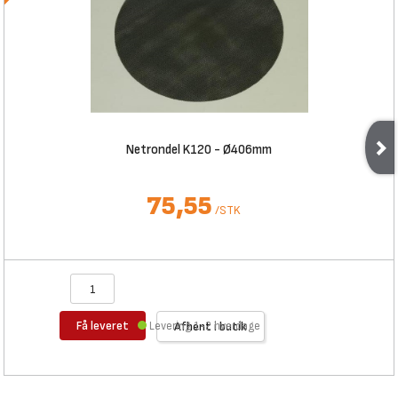
Netrondel K120 - Ø406mm
75,55
/
STK
Få leveret
Levering 1-2 hverdage
Afhent i butik