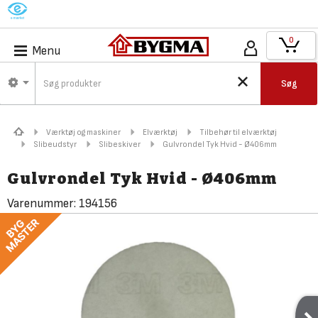
M
0
Menu
Søg
Værktøj og maskiner
Elværktøj
Tilbehør til elværktøj
Slibeudstyr
Slibeskiver
Gulvrondel Tyk Hvid - Ø406mm
Gulvrondel Tyk Hvid - Ø406mm
Varenummer:
194156