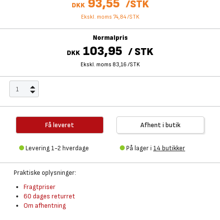
93,55
/
STK
DKK
Ekskl. moms 74,84
/
STK
Normalpris
103,95
/
STK
DKK
Ekskl. moms 83,16
/
STK
Få leveret
Afhent i butik
Levering 1-2 hverdage
På lager i
14 butikker
Praktiske oplysninger:
Fragtpriser
60 dages returret
Om afhentning