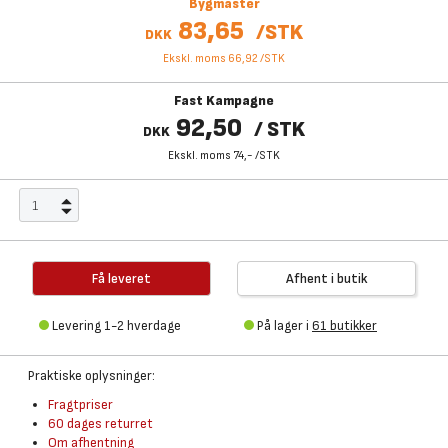
Bygmaster
83,65
/
STK
DKK
Ekskl. moms 66,92
/
STK
Fast Kampagne
92,50
/
STK
DKK
Ekskl. moms 74,-
/
STK
Få leveret
Afhent i butik
Levering 1-2 hverdage
På lager i
61 butikker
Praktiske oplysninger:
Fragtpriser
60 dages returret
Om afhentning