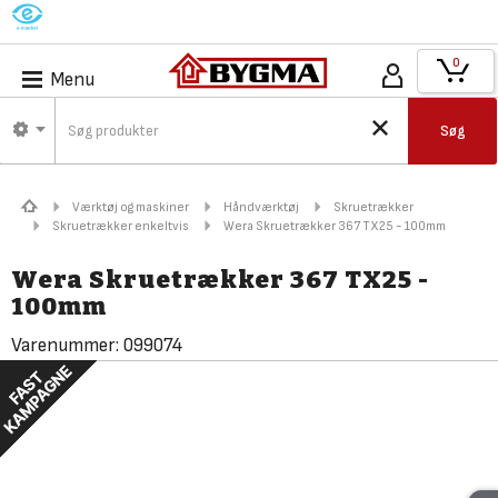
M
0
Menu
Søg
Værktøj og maskiner
Håndværktøj
Skruetrækker
Skruetrækker enkeltvis
Wera Skruetrækker 367 TX25 - 100mm
Wera Skruetrækker 367 TX25 -
100mm
Varenummer:
099074