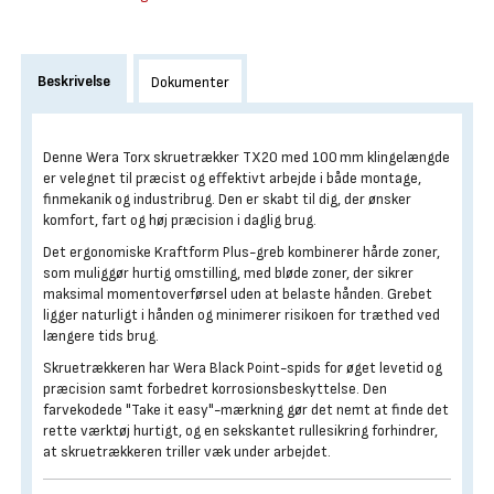
Beskrivelse
Dokumenter
Denne Wera Torx skruetrækker TX20 med 100 mm klingelængde
er velegnet til præcist og effektivt arbejde i både montage,
finmekanik og industribrug. Den er skabt til dig, der ønsker
komfort, fart og høj præcision i daglig brug.
Det ergonomiske Kraftform Plus-greb kombinerer hårde zoner,
som muliggør hurtig omstilling, med bløde zoner, der sikrer
maksimal momentoverførsel uden at belaste hånden. Grebet
ligger naturligt i hånden og minimerer risikoen for træthed ved
længere tids brug.
Skruetrækkeren har Wera Black Point-spids for øget levetid og
præcision samt forbedret korrosionsbeskyttelse. Den
farvekodede "Take it easy"-mærkning gør det nemt at finde det
rette værktøj hurtigt, og en sekskantet rullesikring forhindrer,
at skruetrækkeren triller væk under arbejdet.