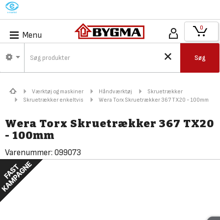
M
0
Menu
Søg
Værktøj og maskiner
Håndværktøj
Skruetrækker
Skruetrækker enkeltvis
Wera Torx Skruetrækker 367 TX20 - 100mm
Wera Torx Skruetrækker 367 TX20
- 100mm
Varenummer:
099073