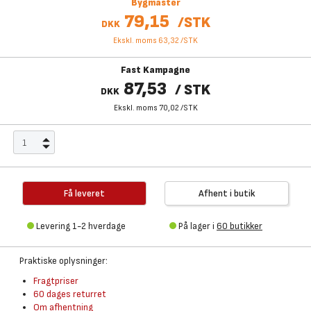
Bygmaster
79,15
/
STK
DKK
Ekskl. moms 63,32
/
STK
Fast Kampagne
87,53
/
STK
DKK
Ekskl. moms 70,02
/
STK
Få leveret
Afhent i butik
Levering 1-2 hverdage
På lager i
60 butikker
Praktiske oplysninger:
Fragtpriser
60 dages returret
Om afhentning