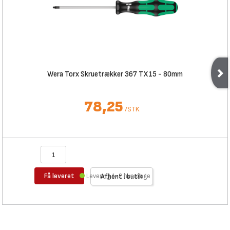
Wera Torx Skruetrækker 367 TX15 - 80mm
78,25
/
STK
Få leveret
Levering 1-2 hverdage
Afhent i butik