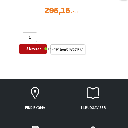
295,15
/
KOR
Få leveret
Levering 1-2 hverdage
Afhent i butik
FIND BYGMA
TILBUDSAVISER