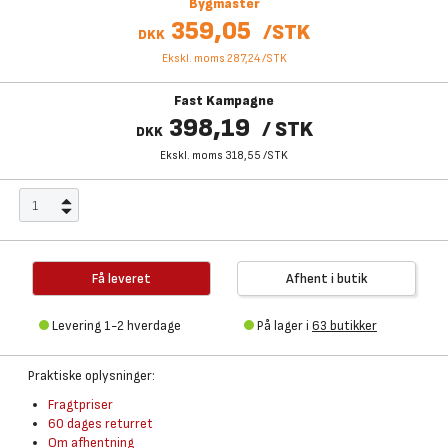
Bygmaster
359,05
/
STK
DKK
Ekskl. moms 287,24
/
STK
Fast Kampagne
398,19
/
STK
DKK
Ekskl. moms 318,55
/
STK
Få leveret
Afhent i butik
Levering 1-2 hverdage
På lager i
63 butikker
Praktiske oplysninger:
Fragtpriser
60 dages returret
Om afhentning