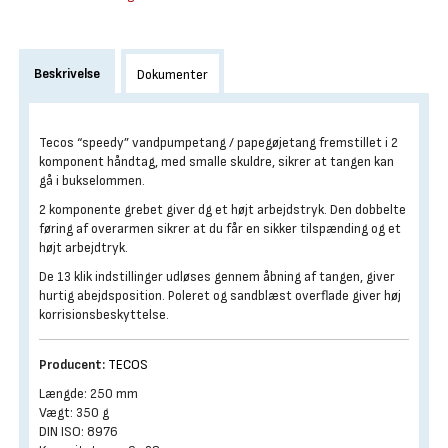
Beskrivelse
Dokumenter
Tecos “speedy” vandpumpetang / papegøjetang fremstillet i 2
komponent håndtag, med smalle skuldre, sikrer at tangen kan
gå i bukselommen.
2 komponente grebet giver dg et højt arbejdstryk. Den dobbelte
føring af overarmen sikrer at du får en sikker tilspænding og et
højt arbejdtryk.
De 13 klik indstillinger udløses gennem åbning af tangen, giver
hurtig abejdsposition. Poleret og sandblæst overflade giver høj
korrisionsbeskyttelse.
Producent:
TECOS
Længde: 250 mm
Vægt: 350 g
DIN ISO: 8976