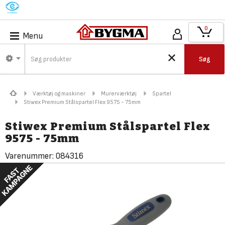
M
0
Menu
Søg
Værktøj og maskiner
Murerværktøj
Spartel
Stiwex Premium Stålspartel Flex 9575 - 75mm
Stiwex Premium Stålspartel Flex
9575 - 75mm
Varenummer:
084316