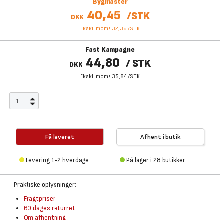
Bygmaster
40,45
/
STK
DKK
Ekskl. moms 32,36
/
STK
Fast Kampagne
44,80
/
STK
DKK
Ekskl. moms 35,84
/
STK
Få leveret
Afhent i butik
Levering 1-2 hverdage
På lager i
28 butikker
Praktiske oplysninger:
Fragtpriser
60 dages returret
Om afhentning