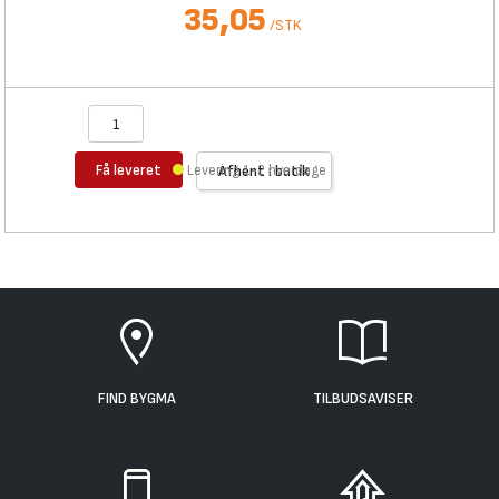
35,05
/
STK
Få leveret
Levering 1-2 hverdage
Afhent i butik
FIND BYGMA
TILBUDSAVISER