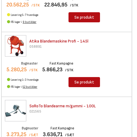
20.562,25
22.846,95
/ STK
/ STK
Levering 5-7 hverdage
Se produkt
På lager i
9 butikker
Atika Blandemaskine Profi -
145l
058891
Bygmaster
Fast Kampagne
5.280,25
5.866,23
/ STK
/ STK
Levering 1-3 hverdage
Se produkt
På lager i
52 butikker
SoRoTo Blandearme m/gummi -
100L
021565
Bygmaster
Fast Kampagne
3.273,25
3.636,71
/ SÆT
/ SÆT