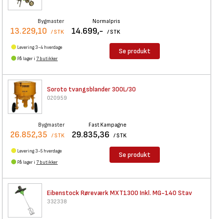
Bygmaster
Normalpris
13.229,10
14.699,-
/ STK
/ STK
Levering 3-4 hverdage
Se produkt
På lager i
7 butikker
Soroto tvangsblander 300L/30
020959
Bygmaster
Fast Kampagne
26.852,35
29.835,36
/ STK
/ STK
Levering 3-5 hverdage
Se produkt
På lager i
7 butikker
Eibenstock Røreværk MXT1300
Inkl. MG-140 Stav
332338