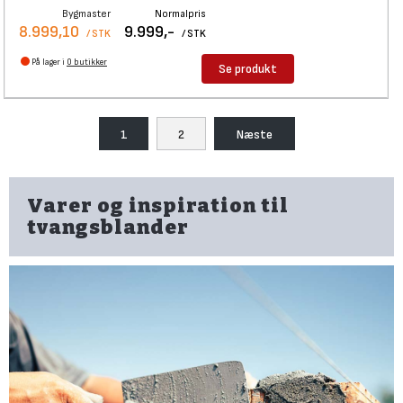
Bygmaster
Normalpris
8.999,10
9.999,-
/ STK
/ STK
På lager i
0 butikker
Se produkt
1
2
Næste
Varer og inspiration til
tvangsblander