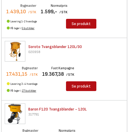
Bygmaster
Normalpris
1.439,10
1.599,-
/ STK
/ STK
Levering 1-2 hverdage
Se produkt
På lager i
5 butikker
Soroto Tvangsblander 120L/30
020958
Bygmaster
Fast Kampagne
17.431,15
19.367,38
/ STK
/ STK
Levering 3-4 hverdage
Se produkt
På lager i
27 butikker
Baron F120 Tvangsblander -
120L
317791
Bygmaster
Normalpris