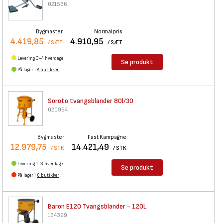
021566
Bygmaster
Normalpris
4.419,85
4.910,95
/ SÆT
/ SÆT
Levering 3-4 hverdage
Se produkt
På lager i
8 butikker
Soroto tvangsblander 80l/30
020964
Bygmaster
Fast Kampagne
12.979,75
14.421,49
/ STK
/ STK
Levering 1-3 hverdage
Se produkt
På lager i
0 butikker
Baron E120 Tvangsblander -
120L
164399