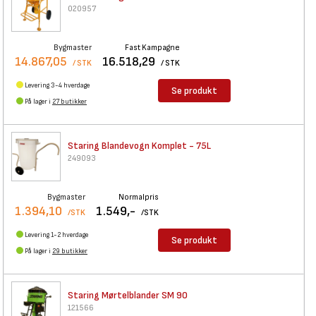
020957
Bygmaster
Fast Kampagne
14.867,05
16.518,29
/ STK
/ STK
Levering 3-4 hverdage
Se produkt
På lager i
27 butikker
Staring Blandevogn Komplet -
75L
249093
Bygmaster
Normalpris
1.394,10
1.549,-
/STK
/STK
Levering 1-2 hverdage
Se produkt
På lager i
29 butikker
Staring Mørtelblander SM 90
121566