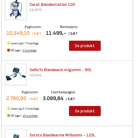
Carat Blandestation 100
293873
Bygmaster
Normalpris
10.349,10
11.499,-
/ SÆT
/ SÆT
Levering 5-7 hverdage
Se produkt
På lager i
0 butikker
SoRoTo Blandearm m/gummi - 80L
021564
Bygmaster
Fast Kampagne
2.780,95
3.089,84
/ SÆT
/ SÆT
Levering 3-5 hverdage
Se produkt
På lager i
13 butikker
Soroto Blandearme M/Gummi -
120L