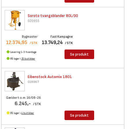
Soroto tvangsblander 80L/30
020955
Bygmaster
Fast Kampagne
12.374,95
13.749,24
/ STK
/ STK
Levering 1-3 hverdage
Se produkt
På lager i
25 butikker
Eibenstock Automix 1801
018967
Gælder t.o.m. 16/08-26
6.245,-
/ STK
På lager i
4 butikker
Se produkt