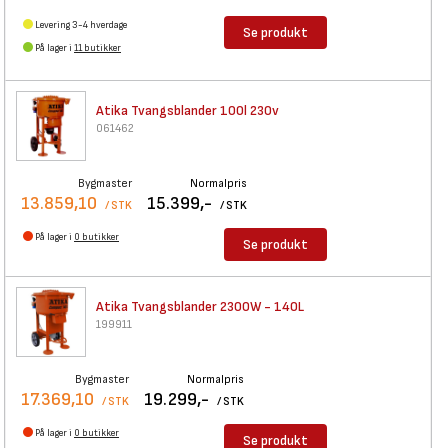
Levering 3-4 hverdage
Se produkt
På lager i
11 butikker
Atika Tvangsblander 100l 230v
061462
Bygmaster
Normalpris
13.859,10
15.399,-
/ STK
/ STK
På lager i
0 butikker
Se produkt
Atika Tvangsblander 2300W -
140L
199911
Bygmaster
Normalpris
17.369,10
19.299,-
/ STK
/ STK
På lager i
0 butikker
Se produkt