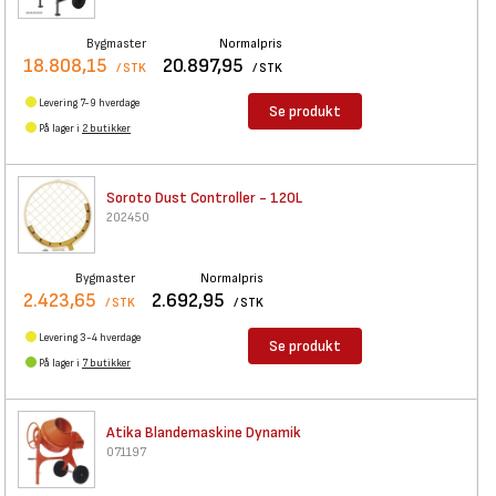
Bygmaster
Normalpris
18.808,15
20.897,95
/ STK
/ STK
Levering 7-9 hverdage
Se produkt
På lager i
2 butikker
Soroto Dust Controller - 120L
202450
Bygmaster
Normalpris
2.423,65
2.692,95
/ STK
/ STK
Levering 3-4 hverdage
Se produkt
På lager i
7 butikker
Atika Blandemaskine Dynamik
071197