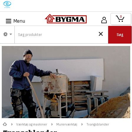
M
0
Menu
Søg
Værktøj og maskiner
Murerværktøj
Tvangsblander