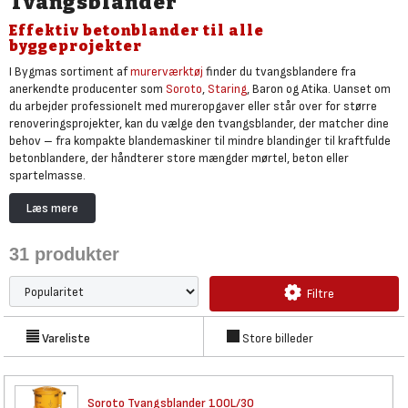
Tvangsblander
Effektiv betonblander til alle
byggeprojekter
I Bygmas sortiment af
murerværktøj
finder du tvangsblandere fra
anerkendte producenter som
Soroto
,
Staring
, Baron og Atika. Uanset om
du arbejder professionelt med mureropgaver eller står over for større
renoveringsprojekter, kan du vælge den tvangsblander, der matcher dine
behov – fra kompakte blandemaskiner til mindre blandinger til kraftfulde
betonblandere, der håndterer store mængder mørtel, beton eller
spartelmasse.
En tvangsblander sikrer en ensartet og grundig blanding af materialer,
Læs mere
hvilket er afgørende for et stærkt og holdbart resultat. Med den rette
maskine får du både effektivitet og tidsbesparelse på byggepladsen,
31
produkter
samtidig med at du opnår en optimal arbejdsgang.
Vælg en robust og driftssikker tvangsblander fra Bygmas udvalg, og oplev,
Filtre
hvordan professioneltle maskiner gør selv de krævende opgaver lettere.
Husk at du på Bygma.dk også kan bestille levering af
big bags med
støbmix
, grus samt alt i
murerartikler til mørtel og beton
.
Vareliste
Store billeder
Soroto Tvangsblander 100L/30