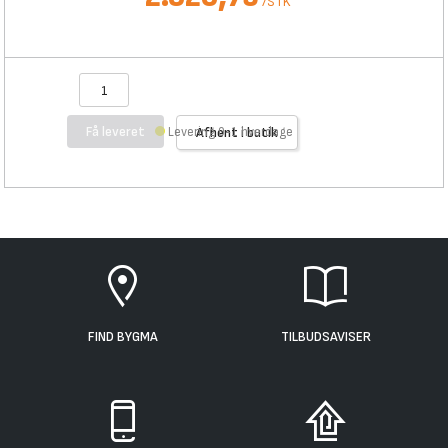
/
STK
Få leveret
Levering 0-1 hverdage
Afhent i butik
FIND BYGMA
TILBUDSAVISER