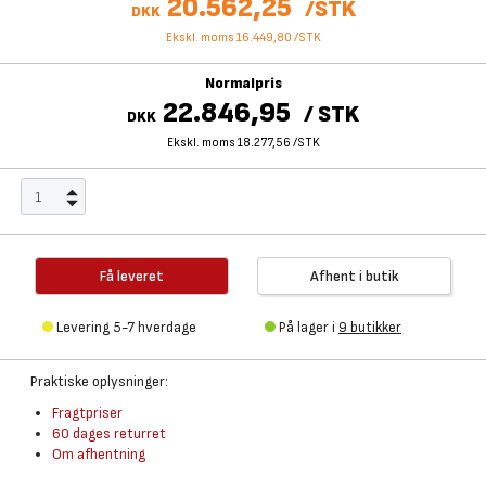
20.562,25
/
STK
DKK
Ekskl. moms 16.449,80
/
STK
Normalpris
22.846,95
/
STK
DKK
Ekskl. moms 18.277,56
/
STK
Få leveret
Afhent i butik
Levering 5-7 hverdage
På lager i
9 butikker
Praktiske oplysninger:
Fragtpriser
60 dages returret
Om afhentning