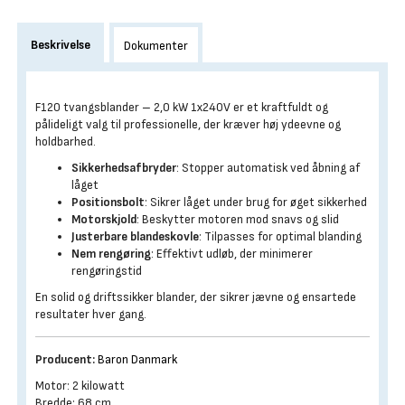
Beskrivelse
Dokumenter
F120 tvangsblander – 2,0 kW 1x240V er et kraftfuldt og
pålideligt valg til professionelle, der kræver høj ydeevne og
holdbarhed.
Sikkerhedsafbryder
: Stopper automatisk ved åbning af
låget
Positionsbolt
: Sikrer låget under brug for øget sikkerhed
Motorskjold
: Beskytter motoren mod snavs og slid
Justerbare blandeskovle
: Tilpasses for optimal blanding
Nem rengøring
: Effektivt udløb, der minimerer
rengøringstid
En solid og driftssikker blander, der sikrer jævne og ensartede
resultater hver gang.
Producent:
Baron Danmark
Motor: 2 kilowatt
Bredde: 68 cm