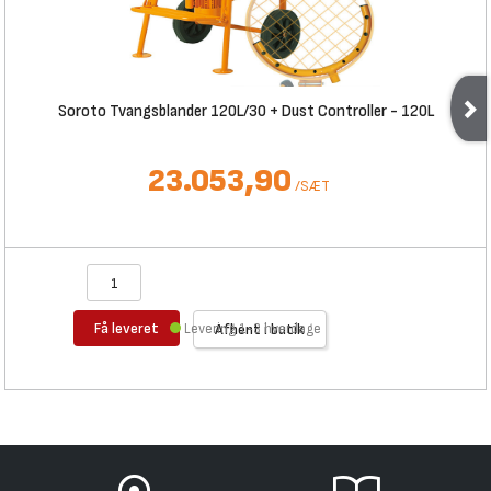
Soroto Tvangsblander 120L/30 + Dust Controller - 120L
23.053,90
/
SÆT
Få leveret
Levering 1-3 hverdage
Afhent i butik