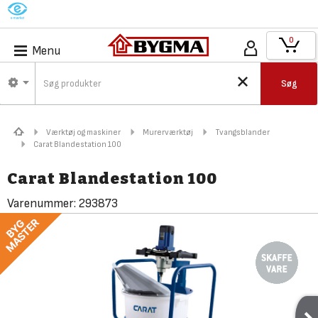
M
0
Menu
Søg
Værktøj og maskiner
Murerværktøj
Tvangsblander
Carat Blandestation 100
Carat Blandestation 100
Varenummer:
293873