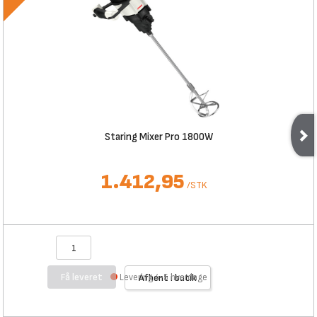
Staring Mixer Pro 1800W
1.412,95
/
STK
Få leveret
Levering 4-5 hverdage
Afhent i butik