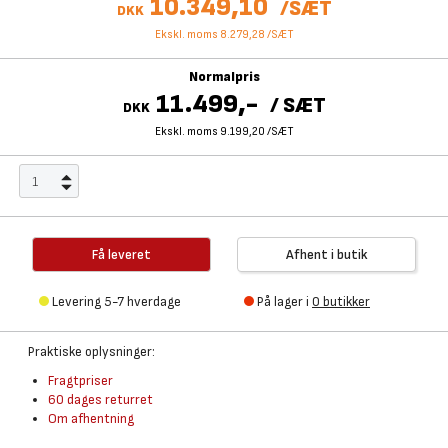
10.349,10
/
SÆT
DKK
Ekskl. moms 8.279,28
/
SÆT
Normalpris
11.499,-
/
SÆT
DKK
Ekskl. moms 9.199,20
/
SÆT
Få leveret
Afhent i butik
Levering 5-7 hverdage
På lager i
0 butikker
Praktiske oplysninger:
Fragtpriser
60 dages returret
Om afhentning