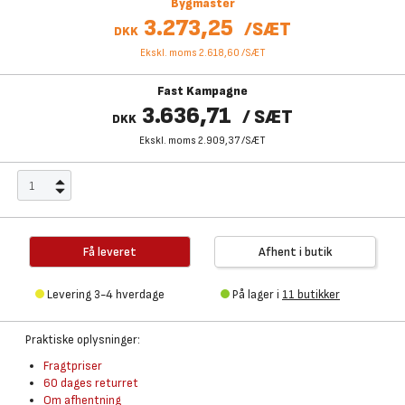
Bygmaster
3.273,25
/
SÆT
DKK
Ekskl. moms 2.618,60
/
SÆT
Fast Kampagne
3.636,71
/
SÆT
DKK
Ekskl. moms 2.909,37
/
SÆT
Få leveret
Afhent i butik
Levering 3-4 hverdage
På lager i
11 butikker
Praktiske oplysninger:
Fragtpriser
60 dages returret
Om afhentning