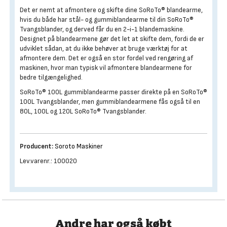
Det er nemt at afmontere og skifte dine SoRoTo® blandearme,
hvis du både har stål- og gummiblandearme til din SoRoTo®
Tvangsblander, og derved får du en 2-i-1 blandemaskine.
Designet på blandearmene gør det let at skifte dem, fordi de er
udviklet sådan, at du ikke behøver at bruge værktøj for at
afmontere dem. Det er også en stor fordel ved rengøring af
maskinen, hvor man typisk vil afmontere blandearmene for
bedre tilgængelighed.
SoRoTo® 100L gummiblandearme passer direkte på en SoRoTo®
100L Tvangsblander, men gummiblandearmene fås også til en
80L, 100L og 120L SoRoTo® Tvangsblander.
Producent:
Soroto Maskiner
Lev.varenr.: 100020
Andre har også købt