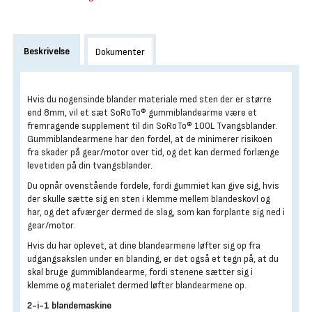
Beskrivelse
Dokumenter
Hvis du nogensinde blander materiale med sten der er større
end 8mm, vil et sæt SoRoTo® gummiblandearme være et
fremragende supplement til din SoRoTo® 100L Tvangsblander.
Gummiblandearmene har den fordel, at de minimerer risikoen
fra skader på gear/motor over tid, og det kan dermed forlænge
levetiden på din tvangsblander.
Du opnår ovenstående fordele, fordi gummiet kan give sig, hvis
der skulle sætte sig en sten i klemme mellem blandeskovl og
har, og det afværger dermed de slag, som kan forplante sig ned i
gear/motor.
Hvis du har oplevet, at dine blandearmene løfter sig op fra
udgangsakslen under en blanding, er det også et tegn på, at du
skal bruge gummiblandearme, fordi stenene sætter sig i
klemme og materialet dermed løfter blandearmene op.
2-i-1 blandemaskine