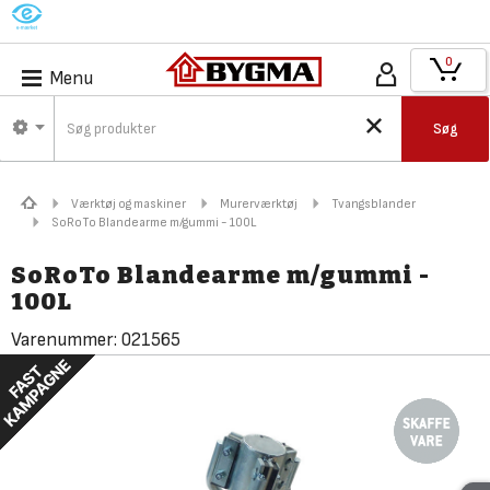
M
0
Menu
Søg
Værktøj og maskiner
Murerværktøj
Tvangsblander
SoRoTo Blandearme m/gummi - 100L
SoRoTo Blandearme m/gummi -
100L
Varenummer:
021565