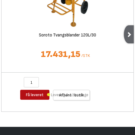
Soroto Tvangsblander 120L/30
17.431,15
/
STK
Få leveret
Levering 3-4 hverdage
Afhent i butik