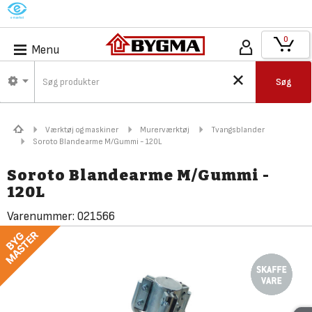
M
0
Menu
Søg
Værktøj og maskiner
Murerværktøj
Tvangsblander
Soroto Blandearme M/Gummi - 120L
Soroto Blandearme M/Gummi -
120L
Varenummer:
021566