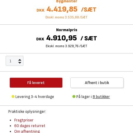
Bygmaster
4.419,85
/
SÆT
DKK
Ekskl. moms 3.535,88
/
SÆT
Normalpris
4.910,95
/
SÆT
DKK
Ekskl. moms 3.928,76
/
SÆT
Få leveret
Afhent i butik
Levering 3-4 hverdage
På lager i
8 butikker
Praktiske oplysninger:
Fragtpriser
60 dages returret
Om afhentning