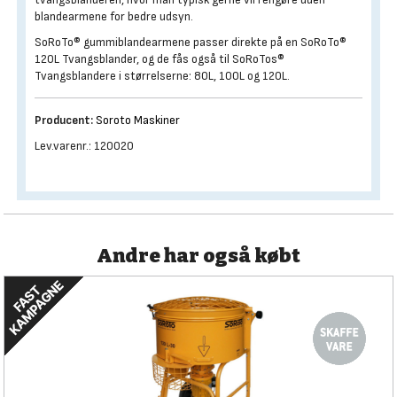
blandearmene for bedre udsyn.
SoRoTo® gummiblandearmene passer direkte på en SoRoTo®
120L Tvangsblander, og de fås også til SoRoTos®
Tvangsblandere i størrelserne: 80L, 100L og 120L.
Producent:
Soroto Maskiner
Lev.varenr.: 120020
Andre har også købt