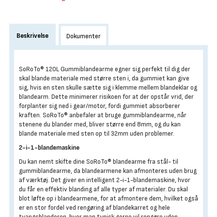
Beskrivelse
Dokumenter
SoRoTo® 120L Gummiblandearme egner sig perfekt til dig der
skal blande materiale med større sten i, da gummiet kan give
sig, hvis en sten skulle sætte sig i klemme mellem blandeklar og
blandearm. Dette minimerer risikoen for at der opstår vrid, der
forplanter sig ned i gear/motor, fordi gummiet absorberer
kraften. SoRoTo® anbefaler at bruge gummiblandearme, når
stenene du blander med, bliver større end 8mm, og du kan
blande materiale med sten op til 32mm uden problemer.
2-i-1-blandemaskine
Du kan nemt skifte dine SoRoTo® blandearme fra stål- til
gummiblandearme, da blandearmene kan afmonteres uden brug
af værktøj. Det giver en intelligent 2-i-1-blandemaskine, hvor
du får en effektiv blanding af alle typer af materialer. Du skal
blot løfte op i blandearmene, for at afmontere dem, hvilket også
er en stor fordel ved rengøring af blandekarret og hele
tvangsblanderen, hvor man typisk gerne vil rengøre uden