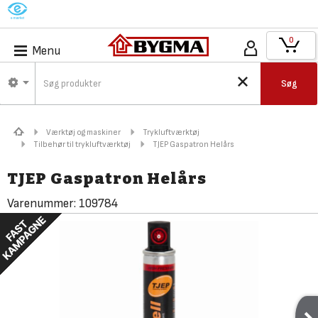
M
0
Menu
Søg
Værktøj og maskiner
Trykluftværktøj
Tilbehør til trykluftværktøj
TJEP Gaspatron Helårs
TJEP Gaspatron Helårs
Varenummer:
109784