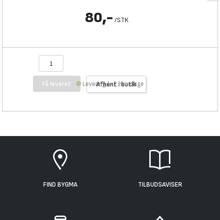
80,-
/
STK
Få leveret
Levering 1-2 hverdage
Afhent i butik
FIND BYGMA
TILBUDSAVISER