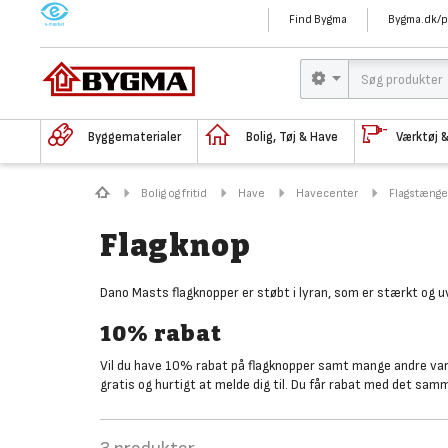
M
Find Bygma
Bygma.dk/p
Byggematerialer
Bolig, Tøj & Have
Værktøj 
Bolig og fritid
Have
Havecenter
Flagstænge
Flagknop
Dano Masts flagknopper er støbt i lyran, som er stærkt og uv
10% rabat
Vil du have 10% rabat på flagknopper samt mange andre varer
gratis og hurtigt at melde dig til. Du får rabat med det sam