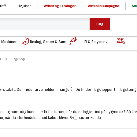
roff
Tøjshop
Aviser og kataloger
Aktuelle kampagne
Ans
Søg
& Maskiner
Beslag, Skruer & Søm
El & Belysning
r
Flagknop
-stabilt. Den røde farve holder i mange år. Du finder flagknopper til flagstæng
, og samtidig kunne se fx fakturaer, når du er logget ind på bygma.dk? Så ka
me, når du i forbindelse med købet bliver Bygmaster kunde.