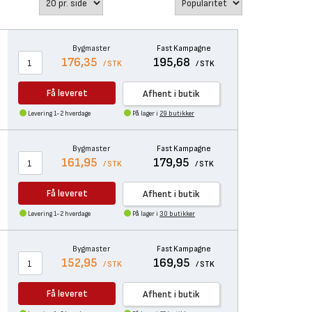
Bygmaster
Fast Kampagne
176,35
195,68
/ STK
/ STK
Få leveret
Afhent i butik
Levering 1-2 hverdage
På lager i
29 butikker
Bygmaster
Fast Kampagne
161,95
179,95
/ STK
/ STK
Få leveret
Afhent i butik
Levering 1-2 hverdage
På lager i
30 butikker
Bygmaster
Fast Kampagne
152,95
169,95
/ STK
/ STK
Få leveret
Afhent i butik