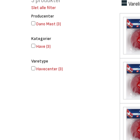
3
produkter
Varel
Slet alle filter
Producenter
Dano Mast
(
3
)
Kategorier
Have
(
3
)
Varetype
Havecenter
(
3
)