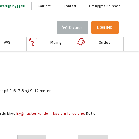
varligt byggeri
Karriere
Kontakt
Om Bygma Gruppen
0 varer
LOG IND
VVS
Maling
Outlet
er på 2-6, 7-8 og 9-12 meter.
n du blive
Bygmaster kunde – læs om fordelene.
Det er