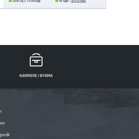
Levering 1-2 hverdage
På lager i
25 butikker
KARRIERE I BYGMA
r
ion
rgsmål