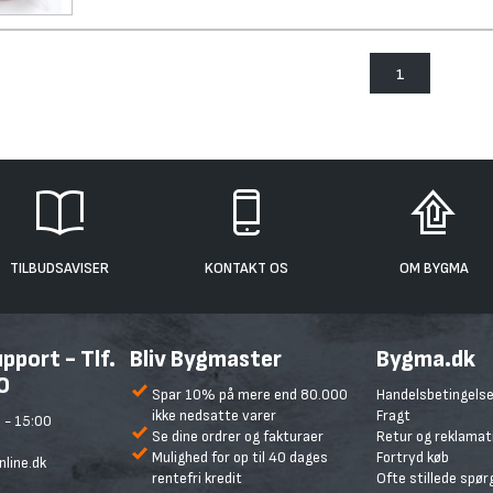
1
TILBUDSAVISER
KONTAKT OS
OM BYGMA
port - Tlf.
Bliv Bygmaster
Bygma.dk
0
Spar 10% på mere end 80.000
Handelsbetingelse
ikke nedsatte varer
Fragt
 - 15:00
Se dine ordrer og fakturaer
Retur og reklamat
Mulighed for op til 40 dages
Fortryd køb
line.dk
rentefri kredit
Ofte stillede spø