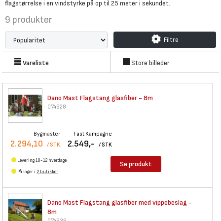
flagstørrelse i en vindstyrke på op til 25 meter i sekundet.
9
produkter
Filtre
Vareliste
Store billeder
Dano Mast Flagstang glasfiber
- 8m
074628
Bygmaster
Fast Kampagne
2.294,10
2.549,-
/ STK
/ STK
Levering 10-12 hverdage
Se produkt
På lager i
2 butikker
Dano Mast Flagstang glasfiber
med vippebeslag -
8m
074636