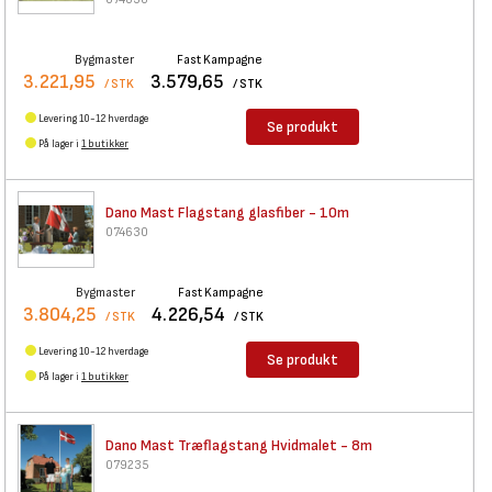
Bygmaster
Fast Kampagne
3.221,95
3.579,65
/ STK
/ STK
Levering 10-12 hverdage
Se produkt
På lager i
1 butikker
Dano Mast Flagstang glasfiber
- 10m
074630
Bygmaster
Fast Kampagne
3.804,25
4.226,54
/ STK
/ STK
Levering 10-12 hverdage
Se produkt
På lager i
1 butikker
Dano Mast Træflagstang
Hvidmalet - 8m
079235