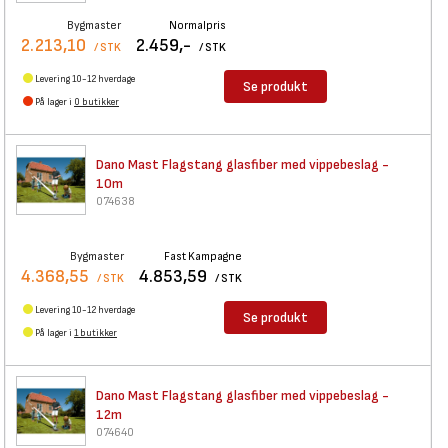
Bygmaster
Normalpris
2.213,10
2.459,-
/ STK
/ STK
Levering 10-12 hverdage
Se produkt
På lager i
0 butikker
Dano Mast Flagstang glasfiber
med vippebeslag -
10m
074638
Bygmaster
Fast Kampagne
4.368,55
4.853,59
/ STK
/ STK
Levering 10-12 hverdage
Se produkt
På lager i
1 butikker
Dano Mast Flagstang glasfiber
med vippebeslag -
12m
074640