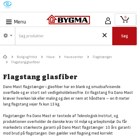
M
0
Menu
Søg
Bolig og fritid
Have
Havecenter
Flagstænger
Flagstang glasfiber
Flagstang glasfiber
Dano Mast flagstænger i glasfiber har en blank og smudsafvisende
overflade og er stort set vedligeholdelsesfrie. En flagstang fra Dano Mast
kræver hverken lak eller maling og den er nem at håndtere – en 8 meter
lang flagstang vejer fx kun 13 kg.
Flagstænger fra Dano Mast er testede af Teknologisk Institut, og
produktionen overholder de danske krav til miljø og arbejdsmiljø. Du får
markedets stærkeste garanti på Dano Mast flagstænger: 10 års garanti
mod brud på flagstangen. Den gælder ved flagning med korrekt