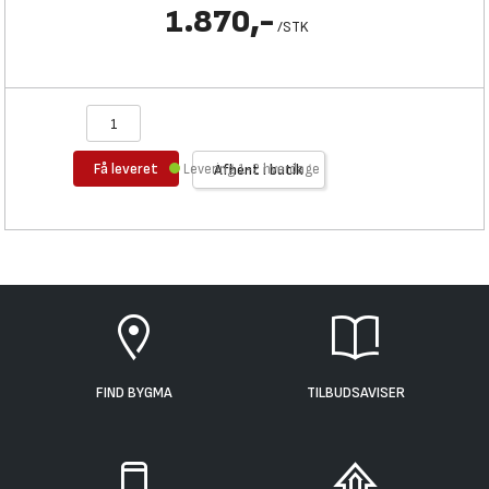
1.870,-
/
STK
Få leveret
Levering 1-2 hverdage
Afhent i butik
FIND BYGMA
TILBUDSAVISER