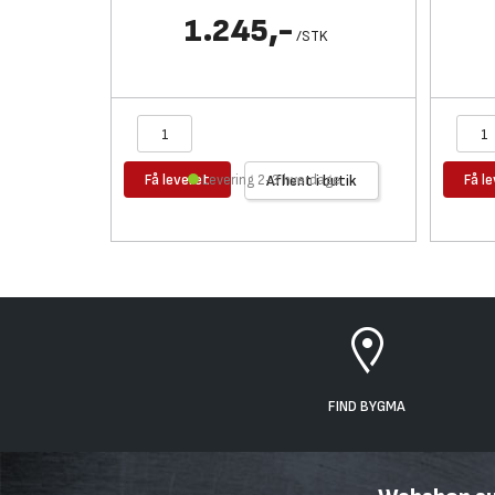
1.245,-
/
STK
Få leveret
Få l
Levering 2-3 hverdage
Afhent i butik
FIND BYGMA