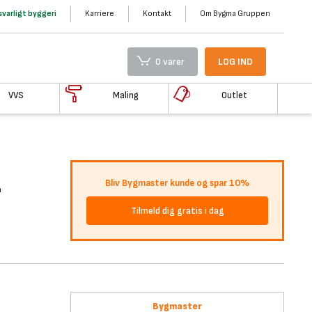
varligt byggeri
Karriere
Kontakt
Om Bygma Gruppen
0 varer
LOG IND
VVS
Maling
Outlet
-
Bliv Bygmaster kunde og spar 10%
Tilmeld dig gratis i dag
Bygmaster