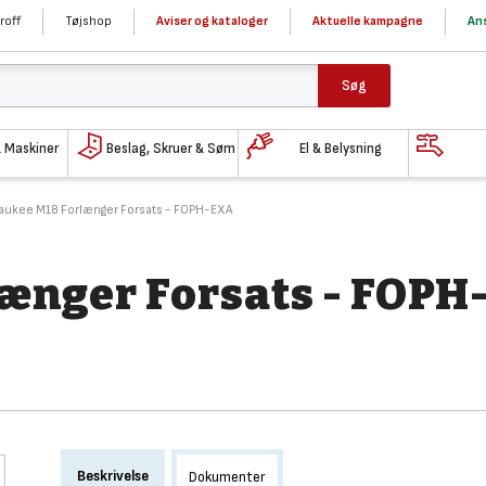
roff
Tøjshop
Aviser og kataloger
Aktuelle kampagne
Ans
Søg
& Maskiner
Beslag, Skruer & Søm
El & Belysning
aukee M18 Forlænger Forsats - FOPH-EXA
ænger Forsats - FOPH
Beskrivelse
Dokumenter