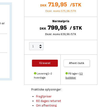
719,95
/
STK
DKK
Ekskl. moms 575,96
/
STK
Normalpris
n er
799,95
/
STK
DKK
Ekskl. moms 639,96
/
STK
Få leveret
Afhent i butik
Levering 1-2
På lager i
53
hverdage
butikker
Praktiske oplysninger:
Fragtpriser
60 dages returret
Om afhentning