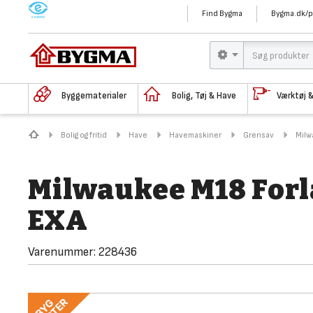
M
Find Bygma
Bygma.dk/p
Byggematerialer
Bolig, Tøj & Have
Værktøj 
Bolig og fritid
Have
Havemaskiner
Grensav
Milw
Milwaukee M18 Forl
EXA
Varenummer:
228436