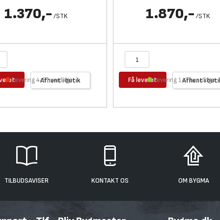
1.370,-
1.870,-
/
STK
/
STK
everet
Få leveret
Levering 4-5 hverdage
Afhent i butik
Levering 1-2 hverdage
Afhent i buti
TILBUDSAVISER
KONTAKT OS
OM BYGMA