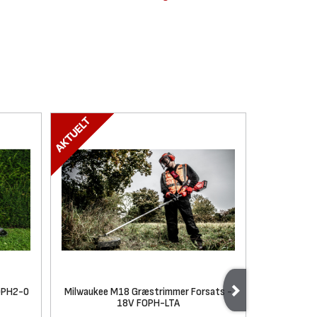
OPH2-0
Milwaukee M18 Græstrimmer Forsats -
Milwaukee 
18V FOPH-LTA