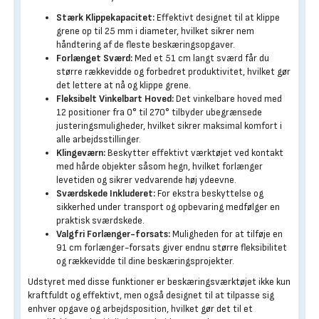
Stærk Klippekapacitet:
Effektivt designet til at klippe
grene op til 25 mm i diameter, hvilket sikrer nem
håndtering af de fleste beskæringsopgaver.
Forlænget Sværd:
Med et 51 cm langt sværd får du
større rækkevidde og forbedret produktivitet, hvilket gør
det lettere at nå og klippe grene.
Fleksibelt Vinkelbart Hoved:
Det vinkelbare hoved med
12 positioner fra 0° til 270° tilbyder ubegrænsede
justeringsmuligheder, hvilket sikrer maksimal komfort i
alle arbejdsstillinger.
Klingeværn:
Beskytter effektivt værktøjet ved kontakt
med hårde objekter såsom hegn, hvilket forlænger
levetiden og sikrer vedvarende høj ydeevne.
Sværdskede Inkluderet:
For ekstra beskyttelse og
sikkerhed under transport og opbevaring medfølger en
praktisk sværdskede.
Valgfri Forlænger-forsats:
Muligheden for at tilføje en
91 cm forlænger-forsats giver endnu større fleksibilitet
og rækkevidde til dine beskæringsprojekter.
Udstyret med disse funktioner er beskæringsværktøjet ikke kun
kraftfuldt og effektivt, men også designet til at tilpasse sig
enhver opgave og arbejdsposition, hvilket gør det til et