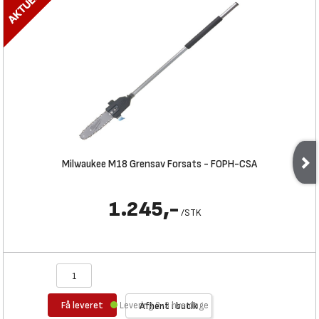
Milwaukee M18 Grensav Forsats - FOPH-CSA
1.245,-
/
STK
Få leveret
Levering 2-3 hverdage
Afhent i butik