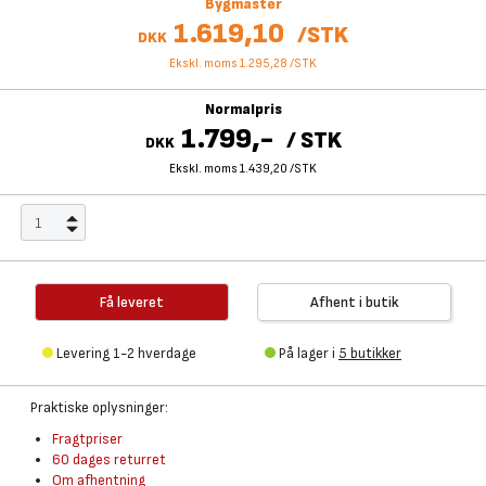
Bygmaster
1.619,10
/
STK
DKK
Ekskl. moms 1.295,28
/
STK
Normalpris
1.799,-
/
STK
DKK
Ekskl. moms 1.439,20
/
STK
Få leveret
Afhent i butik
Levering 1-2 hverdage
På lager i
5 butikker
Praktiske oplysninger:
Fragtpriser
60 dages returret
Om afhentning