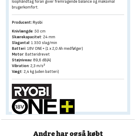
loophåndtag foran giver fremragende balance og maksimal
brugerkomfort.
Producent:
Ryobi
Knivlængde
: 50 cm
Skærekapacitet
: 24 mm
Slagantal
: 1.350 slag/min
Batteri
: 18V ONE+ (1 x 2,0 Ah medfølger)
Motor
: Batteridrevet
Støjniveau
: 89,6 dB(A)
Vibration
: 2,3 m/s²
Vægt
: 2,4 kg (uden batteri)
Andre har også købt