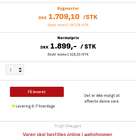
Bygmaster
1.709,10
/
STK
DKK
Ekskl. moms 1.367,28
/
STK
Normalpris
1.899,-
/
STK
DKK
Ekskl. moms 1.519,20
/
STK
Få leveret
Det er ikke muligt at
afhente denne vare.
Levering 6-7 hverdage
Fragt tillægges
Varen skal bestilles online i webshoppen.