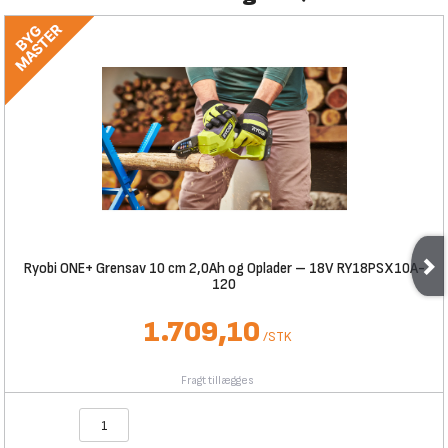
Ryobi ONE+ Grensav 10 cm 2,0Ah og Oplader – 18V RY18PSX10A-
120
1.709,10
/
STK
Fragt tillægges