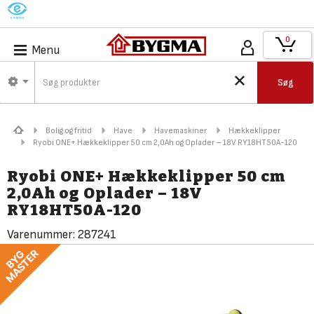
M
0
Menu
Søg
Bolig og fritid
Have
Havemaskiner
Hækkeklipper
Ryobi ONE+ Hækkeklipper 50 cm 2,0Ah og Oplader – 18V RY18HT50A-120
Ryobi ONE+ Hækkeklipper 50 cm
2,0Ah og Oplader – 18V
RY18HT50A-120
Varenummer:
287241