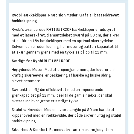
Ryobi Hækkeklipper: Præcision Møder Kraft til batteridrevet
hækkeklipning
Ryobi's avancerede RHT1851R20F hækkeklipper er udstyret
med et laserskåret, diamantslebet sværd på 50 cm, der sikrer
at du får en 18v hækkeklipper med en optimal skæreydelse.
Selvom den er uden ledning, har motor og batteri kapacitet til
at skær gennem grene med en tykkelse på op til 22 mm.
Særligt for Ryobi RHT1851R20F
Højtydende Motor: Med et drejningsmoment, der leverer en
kraftig skæreevne, er beskæring af hække og buske aldrig
blevet nemmere.
Savfunktion: Øg din effektivitet med en imponerende
grenkapacitet på 22 mm, ideel til de gamle hække, der skal
skæres ind hvor grene er særligt tykke.
Stabil rækkevidde: Med en sværdlængde på 50 cm har du et
klippehoved med en rækkevidde, der både sikrer hurtig og stabil
hækkeklipning.
Sikkerhed & Komfort: Et innovativt anti-blokeringssystem