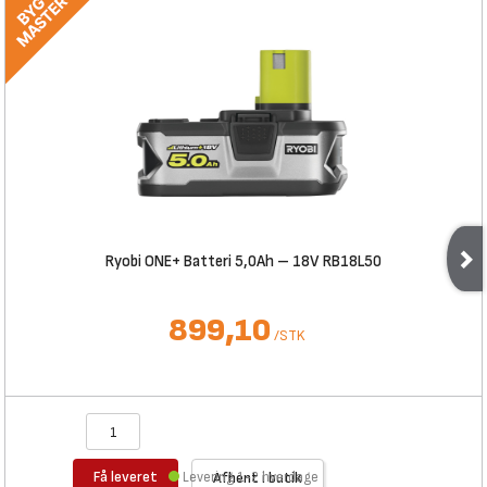
Ryobi ONE+ Batteri 5,0Ah – 18V RB18L50
899,10
/
STK
Få leveret
Levering 1-2 hverdage
Afhent i butik