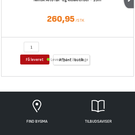
260,95
/
STK
Få leveret
Levering 1-2 hverdage
Afhent i butik
FIND BYGMA
TILBUDSAVISER