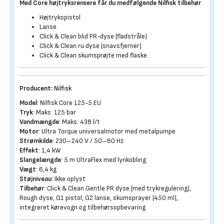
Med Core højtryksrensere får du medfølgende Nilfisk tilbehør
Højtrykspistol
Lanse
Click & Clean blid PR-dyse (fladstråle)
Click & Clean ru dyse (snavsfjerner)
Click & Clean skumsprøjte med flaske.
Producent:
Nilfisk
Model
: Nilfisk Core 125-5 EU
Tryk
: Maks. 125 bar
Vandmængde
: Maks. 438 l/t
Motor
: Ultra Torque universalmotor med metalpumpe
Strømkilde
: 230–240 V / 50–60 Hz
Effekt
: 1,4 kW
Slangelængde
: 5 m UltraFlex med lynkobling
Vægt
: 6,4 kg
Støjniveau
: Ikke oplyst
Tilbehør
: Click & Clean Gentle PR dyse (med trykregulering),
Rough dyse, G1 pistol, G2 lanse, skumsprayer (450 ml),
integreret kørevogn og tilbehørsopbevaring