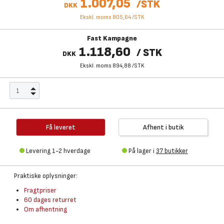
1.007,05
/
STK
DKK
Ekskl. moms 805,64
/
STK
Fast Kampagne
1.118,60
/
STK
DKK
Ekskl. moms 894,88
/
STK
Få leveret
Afhent i butik
Levering 1-2 hverdage
På lager i
37 butikker
Praktiske oplysninger:
Fragtpriser
60 dages returret
Om afhentning