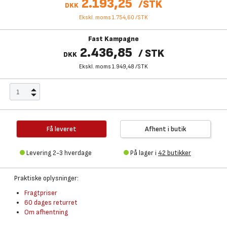
2.193,25
/
STK
DKK
Ekskl. moms 1.754,60
/
STK
Fast Kampagne
2.436,85
/
STK
DKK
Ekskl. moms 1.949,48
/
STK
Få leveret
Afhent i butik
Levering 2-3 hverdage
På lager i
42 butikker
Praktiske oplysninger:
Fragtpriser
60 dages returret
Om afhentning