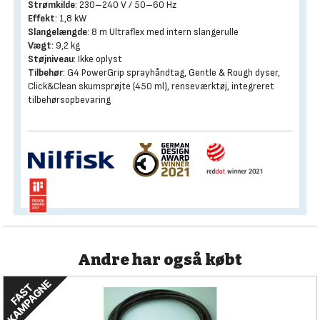
Strømkilde
: 230–240 V / 50–60 Hz
Effekt
: 1,8 kW
Slangelængde
: 8 m Ultraflex med intern slangerulle
Vægt
: 9,2 kg
Støjniveau
: Ikke oplyst
Tilbehør
: G4 PowerGrip sprayhåndtag, Gentle & Rough dyser,
Click&Clean skumsprøjte (450 ml), renseværktøj, integreret
tilbehørsopbevaring
Andre har også købt