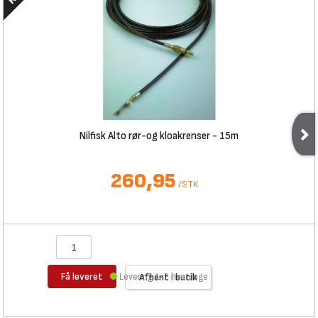
Nilfisk Alto rør-og kloakrenser - 15m
260,95
/
STK
Få leveret
Levering 1-2 hverdage
Afhent i butik