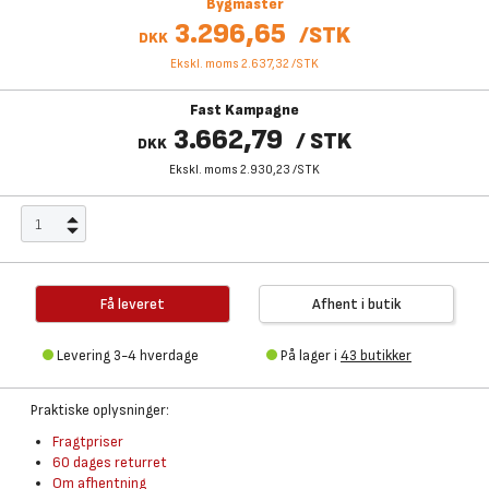
Bygmaster
3.296,65
/
STK
DKK
Ekskl. moms 2.637,32
/
STK
Fast Kampagne
3.662,79
/
STK
DKK
Ekskl. moms 2.930,23
/
STK
Få leveret
Afhent i butik
Levering 3-4 hverdage
På lager i
43 butikker
Praktiske oplysninger:
Fragtpriser
60 dages returret
Om afhentning