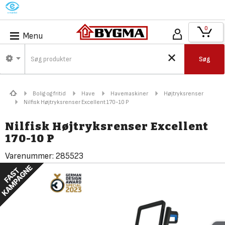
M
0
Menu
Søg
Bolig og fritid
Have
Havemaskiner
Højtryksrenser
Nilfisk Højtryksrenser Excellent 170-10 P
Nilfisk Højtryksrenser Excellent
170-10 P
Varenummer:
285523