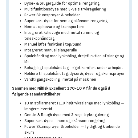
Dyse- & brugerguide for optimal rengøring
Multifunktionsdyse med 3-vejs trykregulering
Power Skumsprayer & beholder
Super kort dyse for nem og skånsom rengøring
Nem at opbevare og transportere
Integreret kørevogn med metal ramme og
teleskophåndtag
Manuel løfte funktion i top/bund
Integreret manuel slangerulle
Spulehåndtag med lynkobling, drejefunktion af slange og
lås
Behageligt spulehåndtag - øget komfort under arbejdet
Holdere til spulehåndtag, dyserør, dyser og skumsprayer
Vandtilgangskobling i metal på maskinen
Sammen med Nilfisk Excellent 170-10 P får du også d
følgende standardtilbehør:
10 m stålarmeret FLEX højtryksslange med lynkobling –
længere levetid
Gentle & Rough dyse med 3-vejs trykregulering
Super kort dyse – nem og skånsom rengøring
Power Skumsprayer & beholder – fyldigt og klæbende
skum