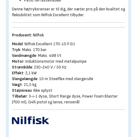
Patio terrassevasker
Denne højtryksrenser er til dig, der sæter pris på den kvalitet og
fleksibilitet som Nilfisk Excellent tilbyder.
Producent:
Nilfisk
Model
: Nilfisk Excellent 170-10 P EU
Tryk
: Maks. 170 bar
Vandmængde
: Maks. 498 l/t
Motor
: Induktionsmotor med metalpumpe
Strømkilde
: 230-240 V / 50 Hz
Effekt
: 2,1 kW
Slangelængde
: 10 m Steelflex med slangerulle
Vægt
: 21,5 kg
Støjniveau
: Ikke oplyst
Tilbehør
: 3-i-1 dyse, Short Range dyse, Power Foam Blaster
(700 ml), G4R pistol og lanse, rensenål