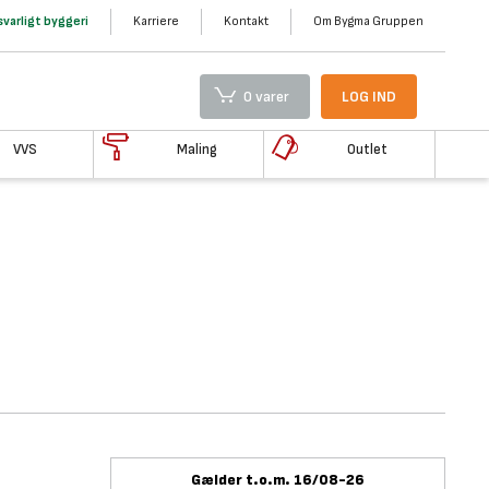
varligt byggeri
Karriere
Kontakt
Om Bygma Gruppen
0 varer
LOG IND
VVS
Maling
Outlet
Gælder t.o.m. 16/08-26