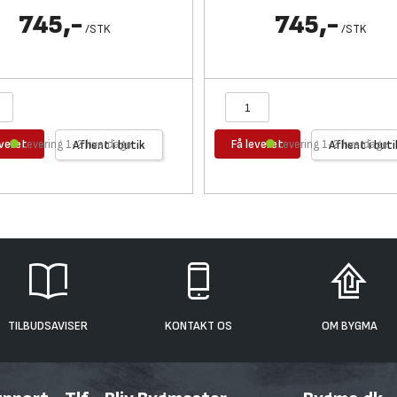
745,-
745,-
/
STK
/
STK
everet
Få leveret
Levering 1-2 hverdage
Afhent i butik
Levering 1-2 hverdage
Afhent i buti
TILBUDSAVISER
KONTAKT OS
OM BYGMA