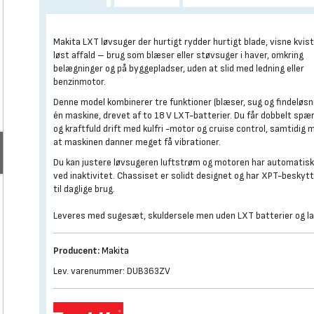
Makita LXT løvsuger der hurtigt rydder hurtigt blade, visne kvis
løst affald – brug som blæser eller støvsuger i haver, omkring
belægninger og på byggepladser, uden at slid med ledning eller
benzinmotor.
Denne model kombinerer tre funktioner (blæser, sug og findeløsni
én maskine, drevet af to 18 V LXT-batterier. Du får dobbelt spæ
og kraftfuld drift med kulfri -motor og cruise control, samtidig 
at maskinen danner meget få vibrationer.
Du kan justere løvsugeren luftstrøm og motoren har automatisk
ved inaktivitet. Chassiset er solidt designet og har XPT-beskyt
til daglige brug.
Leveres med sugesæt, skuldersele men uden LXT batterier og la
Producent:
Makita
Lev. varenummer: DUB363ZV