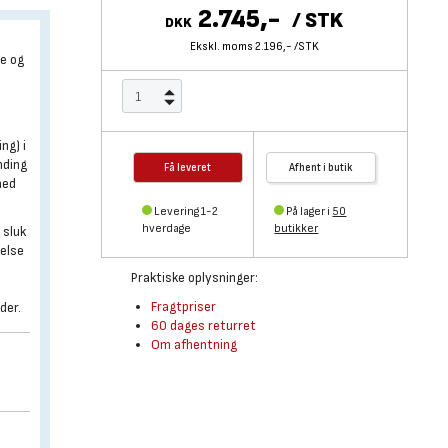
2.745,-
/
STK
DKK
Ekskl. moms 2.196,-
/
STK
te og
ng) i
nding
Få leveret
Afhent i butik
med
Levering 1-2
På lager i
50
hverdage
butikker
 sluk
telse
Praktiske oplysninger:
Fragtpriser
der.
60 dages returret
Om afhentning