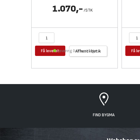
1.070,-
/
STK
Få leveret
Få l
Levering 0-1 hverdage
Afhent i butik
FIND BYGMA