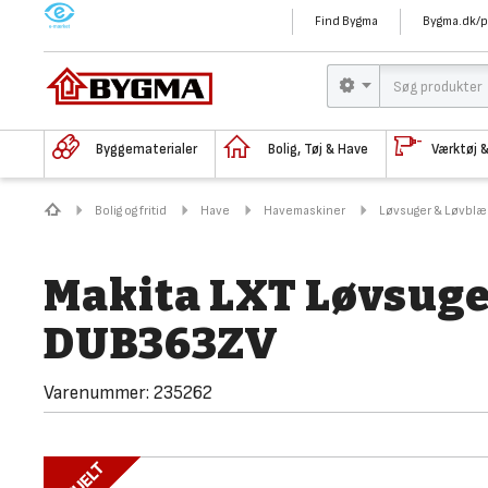
M
Find Bygma
Bygma.dk/p
Byggematerialer
Bolig, Tøj & Have
Værktøj 
Bolig og fritid
Have
Havemaskiner
Løvsuger & Løvblæ
Makita LXT Løvsuger
DUB363ZV
Varenummer:
235262