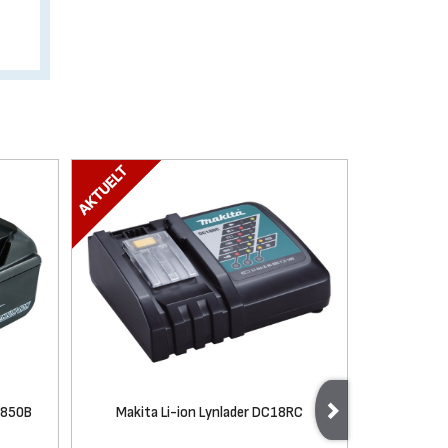
1850B
Makita Li-ion Lynlader DC18RC
Makita LX