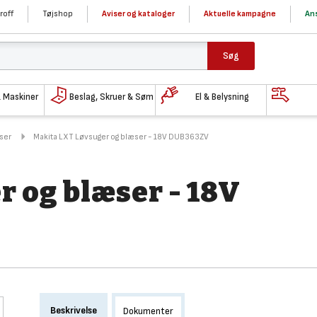
roff
Tøjshop
Aviser og kataloger
Aktuelle kampagne
Ans
Søg
& Maskiner
Beslag, Skruer & Søm
El & Belysning
ser
Makita LXT Løvsuger og blæser - 18V DUB363ZV
 og blæser - 18V
Beskrivelse
Dokumenter