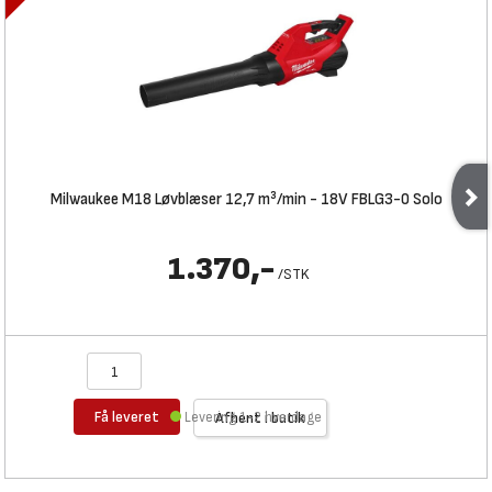
Milwaukee M18 Løvblæser 12,7 m³/min - 18V FBLG3-0 Solo
1.370,-
/
STK
Få leveret
Levering 1-2 hverdage
Afhent i butik