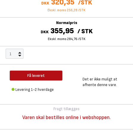
320,35
/
STK
DKK
Ekskl. moms 256,28
/
STK
Normalpris
355,95
/
STK
DKK
Ekskl. moms 284,76
/
STK
Få leveret
Det er ikke muligt at
afhente denne vare.
Levering 1-2 hverdage
Fragt tillægges
Varen skal bestilles online i webshoppen.