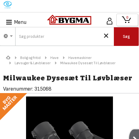
M
0
Menu
Søg
Bolig og fritid
Have
Havemaskiner
Løvsuger & Løvblæser
Milwaukee Dysesæt Til Løvblæser
Milwaukee Dysesæt Til Løvblæser
Varenummer:
315068