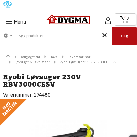
M
0
Menu
Søg
Bolig og fritid
Have
Havemaskiner
Løvsuger & Løvblæser
Ryobi Løvsuger 230V RBV3000CESV
Ryobi Løvsuger 230V
RBV3000CESV
Varenummer:
174480