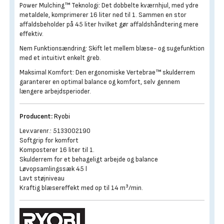
Power Mulching™ Teknologi: Det dobbelte kværnhjul, med ydre
metaldele, komprimerer 16 liter ned til 1. Sammen en stor
affaldsbeholder på 45 liter hvilket gør affaldshåndtering mere
effektiv.
Nem Funktionsændring: Skift let mellem blæse- og sugefunktion
med et intuitivt enkelt greb.
Maksimal Komfort: Den ergonomiske Vertebrae™ skulderrem
garanterer en optimal balance og komfort, selv gennem
længere arbejdsperioder.
Producent:
Ryobi
Lev.varenr.: 5133002190
Softgrip for komfort
Komposterer 16 liter til 1.
Skulderrem for et behageligt arbejde og balance
Løvopsamlingssæk 45 l
Lavt støjniveau
Kraftig blæsereffekt med op til 14 m³/min.