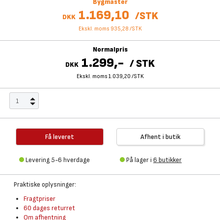
Bygmaster
1.169,10
/
STK
DKK
Ekskl. moms 935,28
/
STK
Normalpris
1.299,-
/
STK
DKK
Ekskl. moms 1.039,20
/
STK
Få leveret
Afhent i butik
Levering 5-6 hverdage
På lager i
6 butikker
Praktiske oplysninger:
Fragtpriser
60 dages returret
Om afhentning