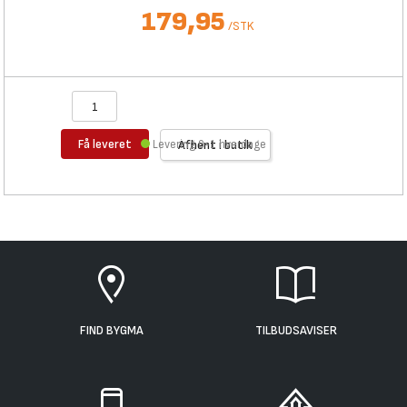
179,95
/
STK
Få leveret
Levering 0-1 hverdage
Afhent i butik
FIND BYGMA
TILBUDSAVISER