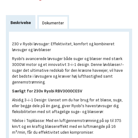
Beskrivelse
Dokumenter
230 v Ryobi løvsuger: Effektivitet, komfort og kombineret
løvsuger og løvblæser
Ryobi’s avancerede løvsuger både suger og blæser med stærk
3000W motor og et innovativt 3-i-1 design. Denne løvblæser/-
suger det ultimative redskab for den kræsne haveejer, vil have
det bedste i løvsugere og kræver høj lufthastighed samt
gennemstrømning.
Særligt for 230v Ryobi RBV3000CESV
Alsidig 3-i-1 Design: Uanset om du har brug for at blæse, suge,
eller begge dele på én gang, giver Ryobi's havestøvsuger dig
fleksibiliteten med sit aftagelige suge- og blæserør.
Ydelse i Topklasse: Med en luftgennemstrømning på op til 375
km/t og en kraftig blæsereffekt med en luftmængde på 16
m³/min, får du effektivitet uden kompromiser.