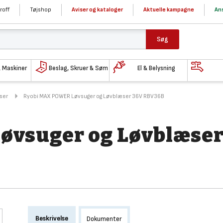
roff
Tøjshop
Aviser og kataloger
Aktuelle kampagne
Ans
Søg
& Maskiner
Beslag, Skruer & Søm
El & Belysning
ser
Ryobi MAX POWER Løvsuger og Løvblæser 36V RBV36B
øvsuger og Løvblæse
Beskrivelse
Dokumenter