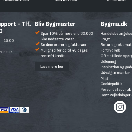
port - Tlf.
Bliv Bygmaster
Bygma.dk
0
Spar 10% på mere end 80.000
Handelsbetingelse
ikke nedsatte varer
Fragt
 - 15:00
Se dine ordrer og fakturaer
Retur og reklamat
Mulighed for op til 40 dages
Fortryd køb
line.dk
rentefri kredit
Ofte stillede spø
Udlejning
Læs mere her
Inspiration og god
Udvalgte mærker
Miljø
Cookiepolitik
Persondatapolitik
Hent vejledninger