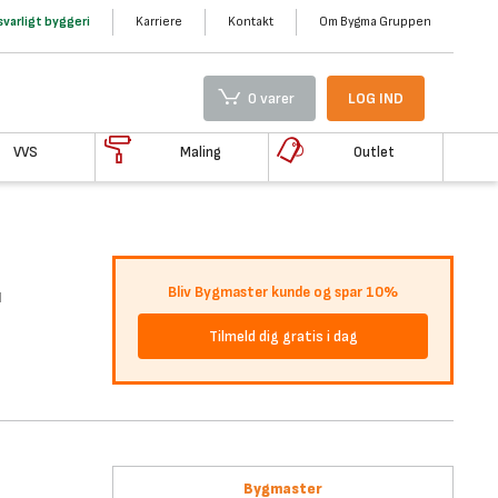
varligt byggeri
Karriere
Kontakt
Om Bygma Gruppen
0 varer
LOG IND
VVS
Maling
Outlet
r
Bliv Bygmaster kunde og spar 10%
Tilmeld dig gratis i dag
Bygmaster