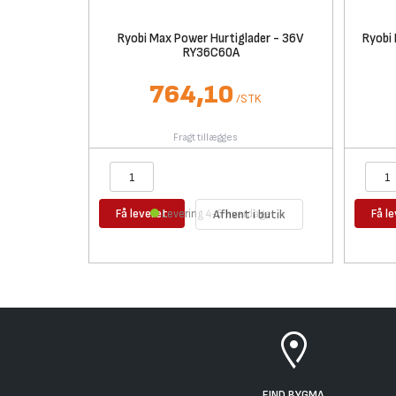
Ryobi Max Power Hurtiglader - 36V
Ryobi
RY36C60A
764,10
/
STK
Fragt tillægges
Få leveret
Få l
Levering 4-5 hverdage
Afhent i butik
FIND BYGMA