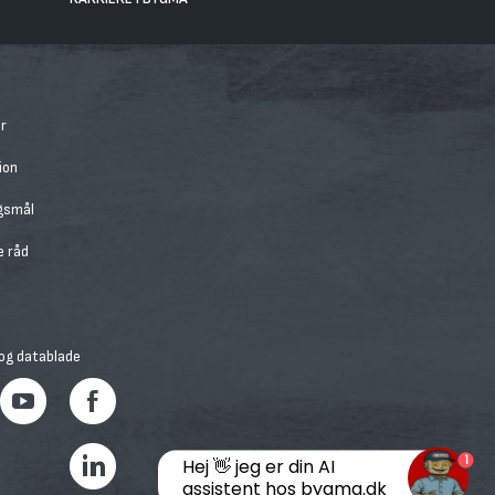
r
ion
rgsmål
e råd
 og datablade
1
Hej 👋 jeg er din AI
assistent hos bygma.dk