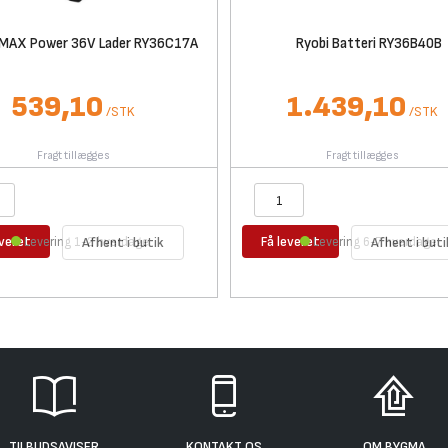
 MAX Power 36V Lader RY36C17A
Ryobi Batteri RY36B40B
539,10
1.439,10
/
STK
/
STK
Fragt tillægges
Fragt tillægges
everet
Få leveret
Levering 1-2 hverdage
Afhent i butik
Levering 6-7 hverdage
Afhent i buti
TILBUDSAVISER
KONTAKT OS
OM BYGMA