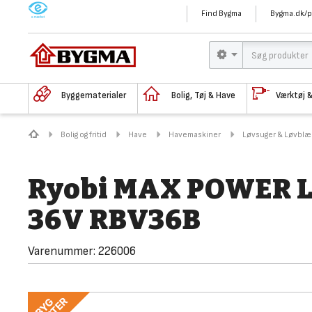
M
Find Bygma
Bygma.dk/p
Byggematerialer
Bolig, Tøj & Have
Værktøj 
Bolig og fritid
Have
Havemaskiner
Løvsuger & Løvblæ
Ryobi MAX POWER L
36V RBV36B
Varenummer:
226006