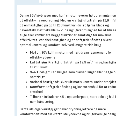
Denne 36V løvblæser med kulfri motor leverer højt drejningsmo
og effektiv haveoprydning. Med en kraftig luftstrøm på 12,9 m³
og en hastighed på op til 238 km/t kan du let fjerne blade og
haveaffald. Det fleksible 3-i-1 design giver mulighed for at blæse
suge eller kombinere begge funktioner samtidigt for maksimal
effektivitet. Variabel hastighed og et softgreb håndtag sikrer
optimal kontrol og komfort, selv ved længere tids brug.
Motor
: 36V kulfri motor med højt drejningsmoment for
effektiv ydeevne
Luftstrøm
: Kraftig luftstrøm på 12,9 m³/min og hastigh
til 238 km/t
3-i-1 design
: Kan bruges som blæser, suger eller begge d
samtidigt
Variabel hastighed
: Giver ultimativ kontrol under arbejde
Komfort
: Softgreb håndtag og kantstenshjul for at redu
træthed
Tilbehør
: Inkluderer 45 L opsamlerpose, bæresele og hjul 
nem håndtering
Dette alsidige værktøj gør haveoprydning lettere og mere
komfortabelt med sin kraftfulde ydeevne og brugervenlige desig