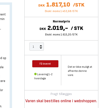
1.817,10
/
STK
DKK
Ekskl. moms 1.453,68
/
STK
ment
/min
Normalpris
2.019,-
/
STK
,
DKK
Ekskl. moms 1.615,20
/
STK
ed op
Få leveret
ele
Det er ikke muligt at
afhente denne
Levering 1-2
vare.
t
hverdage
cere
for
Fragt tillægges
Varen skal bestilles online i webshoppen.
n.