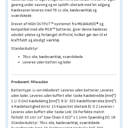
gearing under savning og en spildfri olietank med let adgang.
Kædesaven leveres med 76 cc olie, kædeværktøj og
sværdskede.
Drevet af HIGH OUTPUT™ systemet fra MILWAUKEE® og
kompatibel med alle M18™ batterier, giver denne kædesav
udvidet ydelse og forlænget driftstid, hvilket gør den til et
kraftfuldt og alsidigt værktøj.
Standardudstyr:
76cc olie, kædeværktøj, sværdskede
Leveres uden batteri og lader
Producent:
Milwaukee
Batteritype: Li-ion Inkluderet: Leveres uden batterier, Leveres
uden lader, Leveres uden kuffert eller taske Kædebredde [mm|"]:
1.1/ 0.043 Kædedeling [mm|"]: 8.3/ .325 Kædefilstørrelse [mm|"]:
4 Kædehastighed (m/s): 15 Kapacitet olietank (l): 0.2 Leveres i:
Leveres uden kuffert eller taske Link: 59 Perfekte match
forhold: 35 cm/ 14" Saw Chain 0.325" x 1.1mm Spænding (V): 18
Standardudstyr: 76cc olie, kædeværktøj, sværdskede