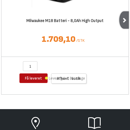
Milwaukee M18 Batteri - 8,0Ah High Output
1.709,10
/
STK
Få leveret
Levering 1-2 hverdage
Afhent i butik