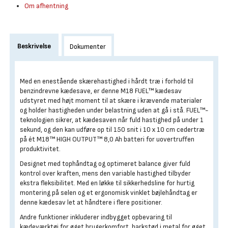
Om afhentning
Beskrivelse
Dokumenter
Med en enestående skærehastighed i hårdt træ i forhold til
benzindrevne kædesave, er denne M18 FUEL™ kædesav
udstyret med højt moment til at skære i krævende materialer
og holder hastigheden under belastning uden at gå i stå. FUEL™-
teknologien sikrer, at kædesaven når fuld hastighed på under 1
sekund, og den kan udføre op til 150 snit i 10 x 10 cm cedertræ
på ét M18™ HIGH OUTPUT™ 8,0 Ah batteri for uovertruffen
produktivitet.
Designet med tophåndtag og optimeret balance giver fuld
kontrol over kraften, mens den variable hastighed tilbyder
ekstra fleksibilitet. Med en løkke til sikkerhedsline for hurtig
montering på selen og et ergonomisk vinklet bøjlehåndtag er
denne kædesav let at håndtere i flere positioner.
Andre funktioner inkluderer indbygget opbevaring til
kædeværktøj for øget brugerkomfort, barkstød i metal for øget