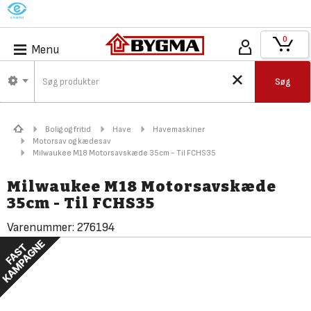
M
0
Menu
Søg
Bolig og fritid
Have
Havemaskiner
Motorsav og kædesav
Milwaukee M18 Motorsavskæde 35cm - Til FCHS35
Milwaukee M18 Motorsavskæde
35cm - Til FCHS35
Varenummer:
276194