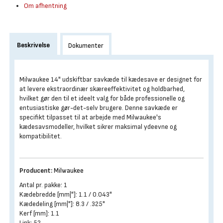
Om afhentning
Beskrivelse
Dokumenter
Milwaukee 14" udskiftbar savkæde til kædesave er designet for
at levere ekstraordinær skæreeffektivitet og holdbarhed,
hvilket gør den til et ideelt valg for både professionelle og
entusiastiske gør-det-selv brugere. Denne savkæde er
specifikt tilpasset til at arbejde med Milwaukee's
kædesavsmodeller, hvilket sikrer maksimal ydeevne og
kompatibilitet.
Producent:
Milwaukee
Antal pr. pakke: 1
Kædebredde [mm|"]: 1.1 / 0.043"
Kædedeling [mm|"]: 8.3 / .325"
Kerf [mm]: 1.1
Link: 52