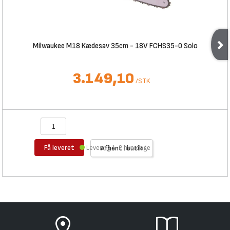
Milwaukee M18 Kædesav 35cm - 18V FCHS35-0 Solo
3.149,10
/
STK
Få leveret
Levering 1-2 hverdage
Afhent i butik