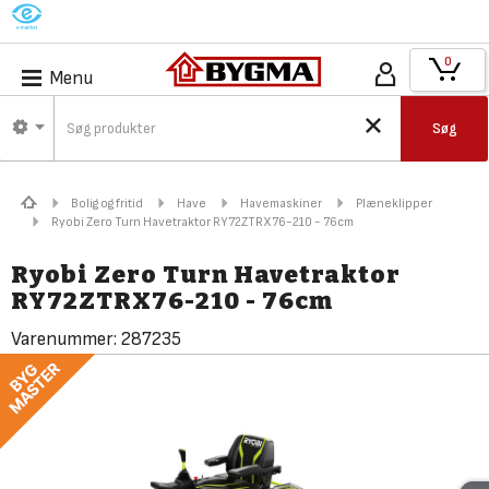
M
0
Menu
Søg
Bolig og fritid
Have
Havemaskiner
Plæneklipper
Ryobi Zero Turn Havetraktor RY72ZTRX76-210 - 76cm
Ryobi Zero Turn Havetraktor
RY72ZTRX76-210 - 76cm
Varenummer:
287235