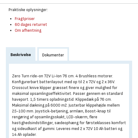
Praktiske oplysninger:
Fragtpriser
60 dages returret
Om afhentning
Beskrivelse
Dokumenter
Zero Turn ride-on 72V Li-Ion 76 cm. 4 Brushless motorer.
Konfigurerbart batterilayout med op til 2 x 72V og 2 x 36V.
Crosscut knive klipper græsset finere og giver mulighed for
maksimal opsamlingseffektivitet. Passer gennem en standard
haveport. 1,5 timers opladningstid. Klippedæk på 76 cm.
Maksimal dækning på 6000 m2. Justerbar klippehøjde mellem
25-100 mm. Joystick-betjening, armlæn, Boost-knap til
rengøring af opsamlingsskakt, LCD-skærm, flere
hastighedsindstillinger, sædeophæng for førsteklasses komfort
og sideudkast af gummi. Leveres med 2 x 72V 10 Ah batteri og
14 Ah oplader.