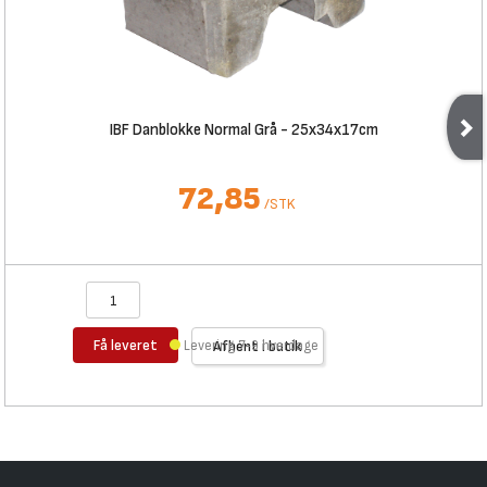
IBF Danblokke Normal Grå - 25x34x17cm
72,85
/
STK
Få leveret
Levering 7-9 hverdage
Afhent i butik