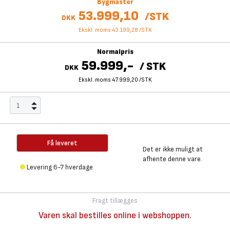
Bygmaster
53.999,10
/
STK
DKK
Ekskl. moms 43.199,28
/
STK
Normalpris
59.999,-
/
STK
DKK
Ekskl. moms 47.999,20
/
STK
Få leveret
Det er ikke muligt at
afhente denne vare.
Levering 6-7 hverdage
Fragt tillægges
Varen skal bestilles online i webshoppen.