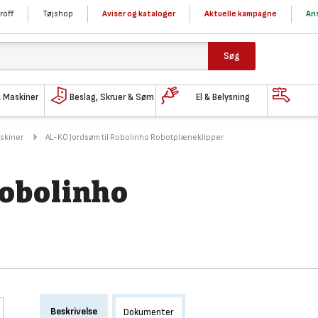
roff
Tøjshop
Aviser og kataloger
Aktuelle kampagne
Ans
Søg
& Maskiner
Beslag, Skruer & Søm
El & Belysning
askiner
AL-KO Jordsøm til Robolinho Robotplæneklipper
Robolinho
Beskrivelse
Dokumenter