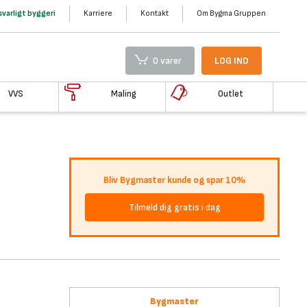
varligt byggeri
Karriere
Kontakt
Om Bygma Gruppen
0 varer
LOG IND
VVS
Maling
Outlet
Bliv Bygmaster kunde og spar 10%
Tilmeld dig gratis i dag
Bygmaster