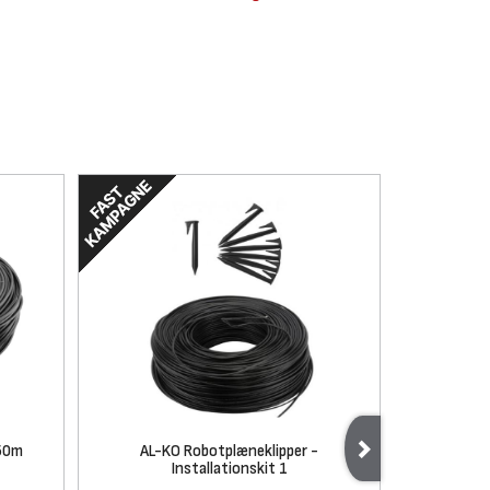
150m
AL-KO Robotplæneklipper -
Gro
Installationskit 1