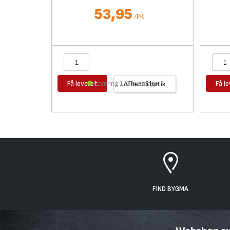
53,95
/
PK
Få leveret
Få l
Levering 1-2 hverdage
Afhent i butik
FIND BYGMA