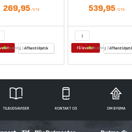
269,95
539,95
/
STK
/
STK
everet
Få leveret
Levering 1-2 hverdage
Afhent i butik
Levering 2-3 hverdage
Afhent i buti
TILBUDSAVISER
KONTAKT OS
OM BYGMA