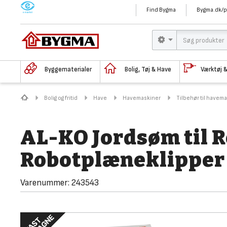
M
Find Bygma
Bygma.dk/p
Byggematerialer
Bolig, Tøj & Have
Værktøj 
Bolig og fritid
Have
Havemaskiner
Tilbehør til havem
AL-KO Jordsøm til 
Robotplæneklipper
Varenummer:
243543