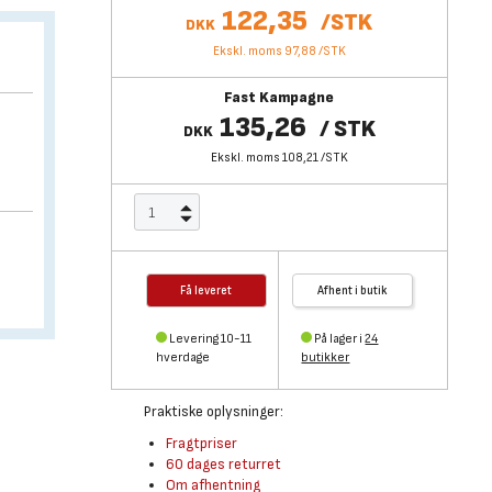
122,35
/
STK
DKK
Ekskl. moms 97,88
/
STK
Fast Kampagne
135,26
/
STK
DKK
Ekskl. moms 108,21
/
STK
Få leveret
Afhent i butik
Levering 10-11
På lager i
24
hverdage
butikker
Praktiske oplysninger:
Fragtpriser
60 dages returret
Om afhentning