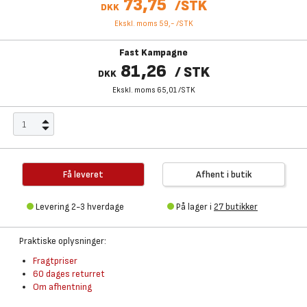
73,75
/
STK
DKK
Ekskl. moms 59,-
/
STK
Fast Kampagne
81,26
/
STK
DKK
Ekskl. moms 65,01
/
STK
Få leveret
Afhent i butik
Levering 2-3 hverdage
På lager i
27 butikker
Praktiske oplysninger:
Fragtpriser
60 dages returret
Om afhentning