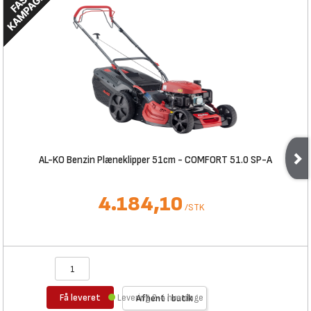
AL-KO Benzin Plæneklipper 51cm - COMFORT 51.0 SP-A
4.184,10
/
STK
Få leveret
Levering 2-4 hverdage
Afhent i butik