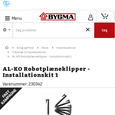
M
0
Menu
Søg
Bolig og fritid
Have
Havemaskiner
Tilbehør til havemaskiner
AL-KO Robotplæneklipper - Installationskit 1
AL-KO Robotplæneklipper -
Installationskit 1
Varenummer:
230342