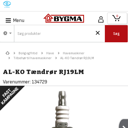
M
0
Menu
Søg
Bolig og fritid
Have
Havemaskiner
Tilbehør til havemaskiner
AL-KO Tændrør RJ19LM
AL-KO Tændrør RJ19LM
Varenummer:
134729