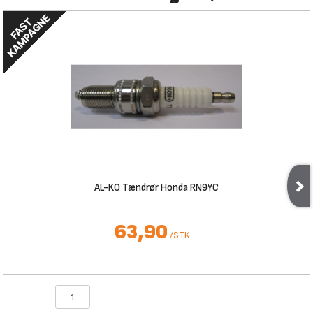
AL-KO Tændrør Honda RN9YC
63,90
/
STK