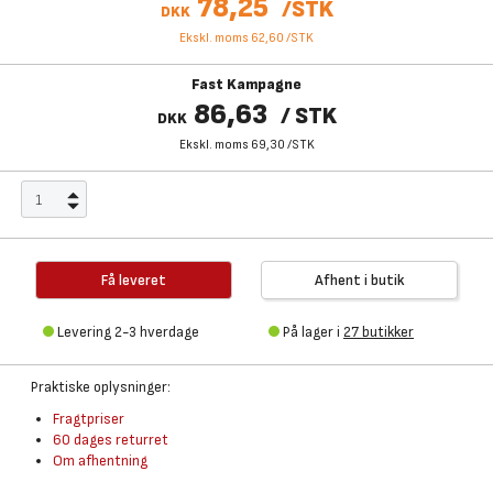
78,25
/
STK
DKK
Ekskl. moms 62,60
/
STK
Fast Kampagne
86,63
/
STK
DKK
Ekskl. moms 69,30
/
STK
Få leveret
Afhent i butik
Levering 2-3 hverdage
På lager i
27 butikker
Praktiske oplysninger:
Fragtpriser
60 dages returret
Om afhentning