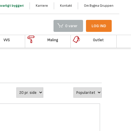
varligt byggeri
Karriere
Kontakt
Om Bygma Gruppen
0 varer
LOG IND
VVS
Maling
Outlet