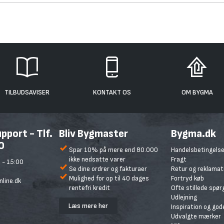
TILBUDSAVISER
KONTAKT OS
OM BYGMA
port - Tlf.
Bliv Bygmaster
Bygma.dk
0
Spar 10% på mere end 80.000
Handelsbetingelse
ikke nedsatte varer
Fragt
 - 15:00
Se dine ordrer og fakturaer
Retur og reklamat
Mulighed for op til 40 dages
Fortryd køb
line.dk
rentefri kredit
Ofte stillede spø
Udlejning
Læs mere her
Inspiration og god
Udvalgte mærker