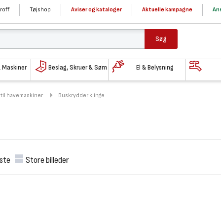
roff
Tøjshop
Aviser og kataloger
Aktuelle kampagne
Ans
Søg
& Maskiner
Beslag, Skruer & Søm
El & Belysning
 til havemaskiner
Buskrydder klinge
iste
Store billeder