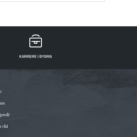
KARRIERE I BYGMA
r
ion
rgsmål
e råd