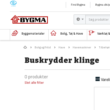
M
Find Bygma
Bygma.dk/p
Byggematerialer
Bolig, Tøj & Have
Værktøj 
Bolig og fritid
Have
Havemaskiner
Tilbehør
Buskrydder klinge
0
produkter
Varel
Slet alle filter