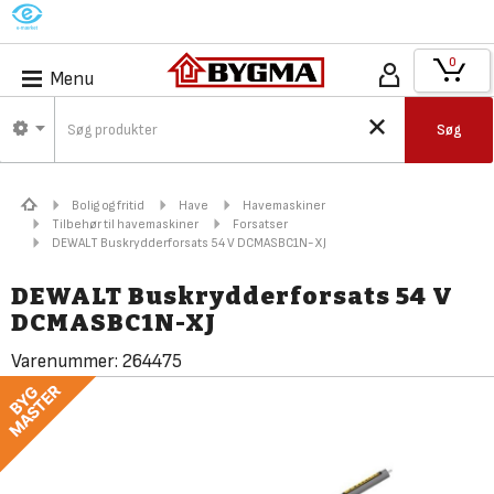
M
0
Menu
Søg
Bolig og fritid
Have
Havemaskiner
Tilbehør til havemaskiner
Forsatser
DEWALT Buskrydderforsats 54 V DCMASBC1N-XJ
DEWALT Buskrydderforsats 54 V
DCMASBC1N-XJ
Varenummer:
264475