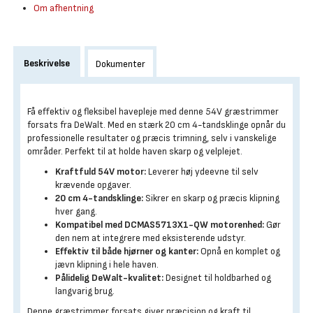
Om afhentning
Beskrivelse
Dokumenter
Få effektiv og fleksibel havepleje med denne 54V græstrimmer
forsats fra DeWalt. Med en stærk 20 cm 4-tandsklinge opnår du
professionelle resultater og præcis trimning, selv i vanskelige
områder. Perfekt til at holde haven skarp og velplejet.
Kraftfuld 54V motor:
Leverer høj ydeevne til selv
krævende opgaver.
20 cm 4-tandsklinge:
Sikrer en skarp og præcis klipning
hver gang.
Kompatibel med DCMAS5713X1-QW motorenhed:
Gør
den nem at integrere med eksisterende udstyr.
Effektiv til både hjørner og kanter:
Opnå en komplet og
jævn klipning i hele haven.
Pålidelig DeWalt-kvalitet:
Designet til holdbarhed og
langvarig brug.
Denne græstrimmer forsats giver præcision og kraft til