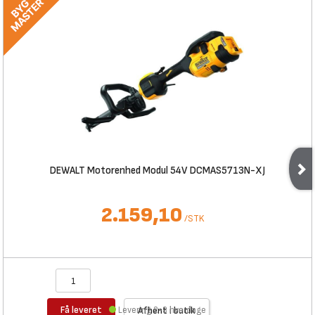
DEWALT Motorenhed Modul 54V DCMAS5713N-XJ
2.159,10
/
STK
Få leveret
Levering 2-3 hverdage
Afhent i butik