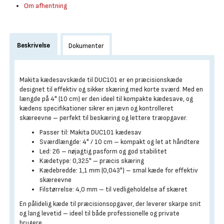
Om afhentning
Beskrivelse
Dokumenter
Makita kædesavskæde til DUC101 er en præcisionskæde
designet til effektiv og sikker skæring med korte sværd. Med en
længde på 4" (10 cm) er den ideel til kompakte kædesave, og
kædens specifikationer sikrer en jævn og kontrolleret
skæreevne – perfekt til beskæring og lettere træopgaver.
Passer til: Makita DUC101 kædesav
Sværdlængde: 4" / 10 cm – kompakt og let at håndtere
Led: 26 – nøjagtig pasform og god stabilitet
Kædetype: 0,325" – præcis skæring
Kædebredde: 1,1 mm (0,043") – smal kæde for effektiv
skæreevne
Filstørrelse: 4,0 mm – til vedligeholdelse af skæret
En pålidelig kæde til præcisionsopgaver, der leverer skarpe snit
og lang levetid – ideel til både professionelle og private
brugere.