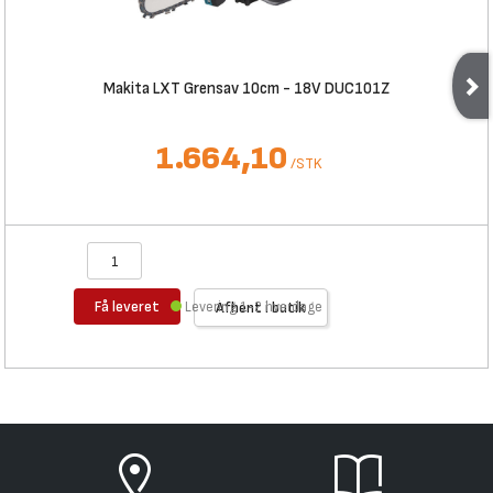
Makita LXT Grensav 10cm - 18V DUC101Z
1.664,10
/
STK
Få leveret
Levering 1-2 hverdage
Afhent i butik