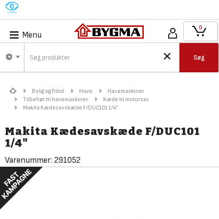
M
0
Menu
Søg
Bolig og fritid
Have
Havemaskiner
Tilbehør til havemaskiner
Kæde til motorsav
Makita Kædesavskæde F/DUC101 1/4"
Makita Kædesavskæde F/DUC101
1/4"
Varenummer:
291052