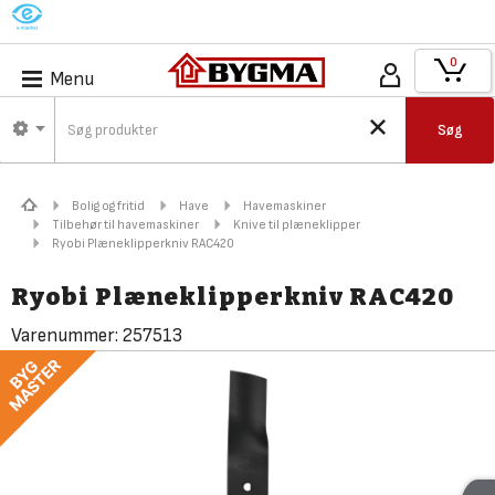
M
0
Menu
Søg
Bolig og fritid
Have
Havemaskiner
Tilbehør til havemaskiner
Knive til plæneklipper
Ryobi Plæneklipperkniv RAC420
Ryobi Plæneklipperkniv RAC420
Varenummer:
257513