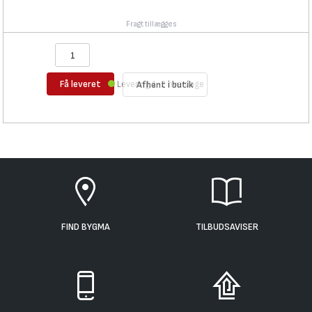
Fragt tillægges
Få leveret
Levering 1-2 hverdage
Afhent i butik
FIND BYGMA
TILBUDSAVISER