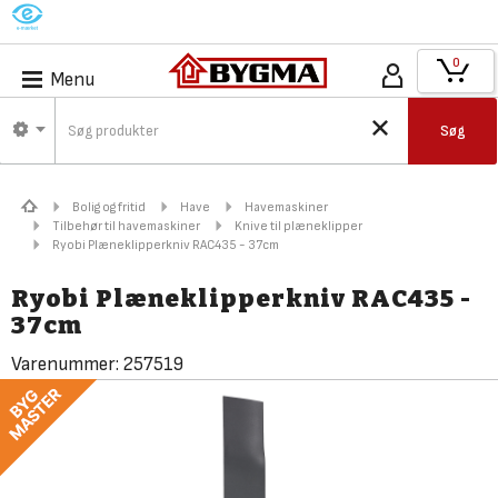
M
0
Menu
Søg
Bolig og fritid
Have
Havemaskiner
Tilbehør til havemaskiner
Knive til plæneklipper
Ryobi Plæneklipperkniv RAC435 - 37cm
Ryobi Plæneklipperkniv RAC435 -
37cm
Varenummer:
257519