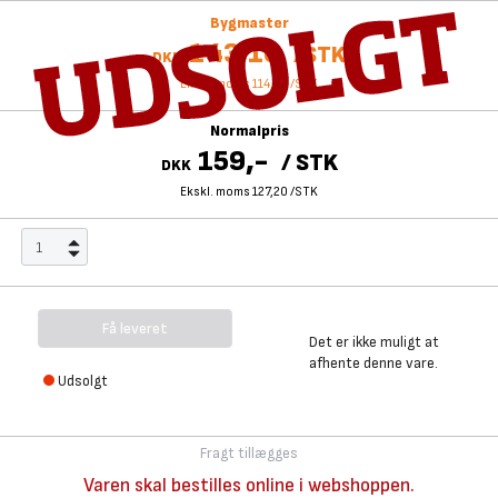
Bygmaster
143,10
/
STK
DKK
Ekskl. moms 114,48
/
STK
Normalpris
159,-
/
STK
DKK
Ekskl. moms 127,20
/
STK
Få leveret
Det er ikke muligt at
afhente denne vare.
Udsolgt
Fragt tillægges
Varen skal bestilles online i webshoppen.