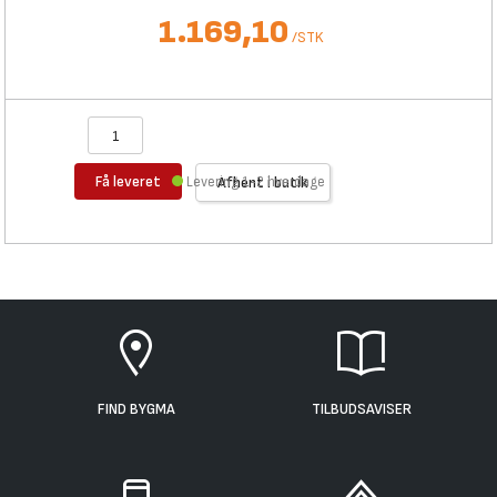
1.169,10
/
STK
Få leveret
Levering 1-2 hverdage
Afhent i butik
FIND BYGMA
TILBUDSAVISER