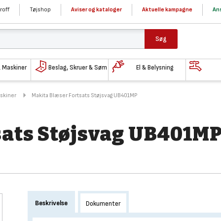
roff
Tøjshop
Aviser og kataloger
Aktuelle kampagne
Ans
Søg
& Maskiner
Beslag, Skruer & Søm
El & Belysning
askiner
Makita Blæser Fortsats Støjsvag UB401MP
sats Støjsvag UB401M
Beskrivelse
Dokumenter