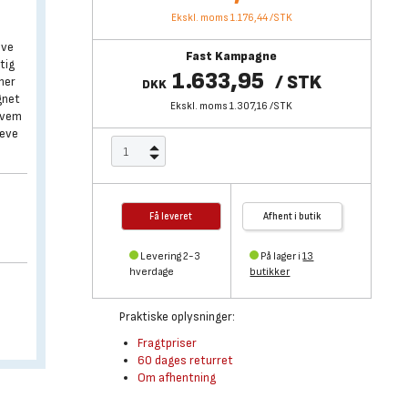
Ekskl. moms 1.176,44
/
STK
,
ave
Fast Kampagne
tig
1.633,95
/
STK
æner
DKK
gnet
Ekskl. moms 1.307,16
/
STK
ekvem
leve
Få leveret
Afhent i butik
Levering 2-3
På lager i
13
hverdage
butikker
Praktiske oplysninger:
Fragtpriser
60 dages returret
Om afhentning