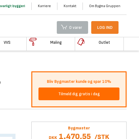
varligt byggeri
Karriere
Kontakt
Om Bygma Gruppen
0 varer
LOG IND
VVS
Maling
Outlet
P
Bliv Bygmaster kunde og spar 10%
Tilmeld dig gratis i dag
Bygmaster
1.470,55
/
STK
DKK