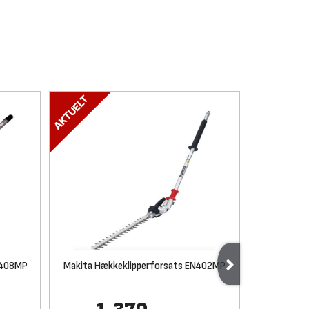
M408MP
Makita Hækkeklipperforsats EN402MP
Makita