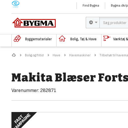
M
Find Bygma
Bygma.dk/p
Byggematerialer
Bolig, Tøj & Have
Værktøj 
Bolig og fritid
Have
Havemaskiner
Tilbehør til havem
Makita Blæser Fort
Varenummer:
282871