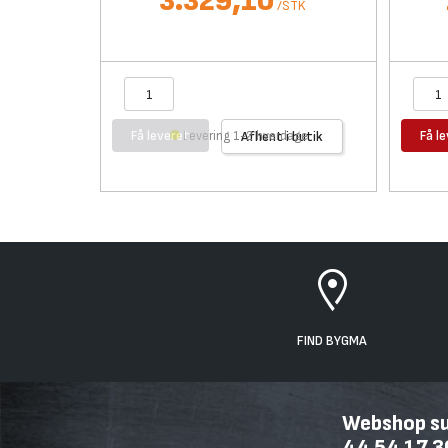
3.329,10
/
STK
Få leveret
Få l
Levering 1-2 hverdage
Afhent i butik
FIND BYGMA
Webshop sup
44 54 17 3