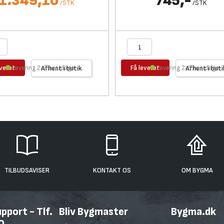
1.349,10
745,-
/
STK
/
STK
everet
Få leveret
Levering 2-3 hverdage
Afhent i butik
Levering 2-3 hverdage
Afhent i buti
TILBUDSAVISER
KONTAKT OS
OM BYGMA
port - Tlf.
Bliv Bygmaster
Bygma.dk
0