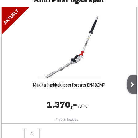
Andre har også købt
Makita Hækkeklipperforsats EN402MP
1.370,-
/
STK
Fragt tillægges