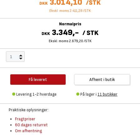
3.014,10
/
STK
DKK
Ekskl. moms 2.411,28
/
STK
Normalpris
3.349,-
/
STK
DKK
Ekskl. moms 2.679,20
/
STK
Få leveret
Afhent i butik
Levering 1-2 hverdage
På lager i
11 butikker
Praktiske oplysninger:
Fragtpriser
60 dages returret
Om afhentning