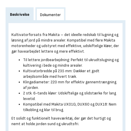
Beskrivelse
Dokumenter
Kultivatorforsats fra Makita – det ideelle redskab til lugning og
løsning af jord på mindre arealer. Kompatibel med flere Makita
motorenheder og udstyret med effektive, udskiftelige kløer, der
gør havearbejdet lettere og mere effektivt.
Til lettere jordbearbejdning: Perfekt til ukrudtslugning og
kultivering i bede og mindre arealer.
Kultivatorbredde på 235 mm: Dækker et godt
arbejdsområde med hvert træk.
Klingediameter: 220 mm for effektiv gennemtrængning
af jorden.
2 stk. 6-tands kløer: Udskiftelige og slidstærke for lang
levetid.
Kompatibel med Makita UX01G, DUX60 og DUX18: Nem
tilkobling og klar til brug.
Et solidt og funktionelt haveværktøj, der gør det hurtigt og
nemt at holde jorden sund og ukrudtsfri.