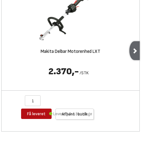
Makita Delbar Motorenhed LXT
2.370,-
/
STK
Få leveret
Levering 3-4 hverdage
Afhent i butik